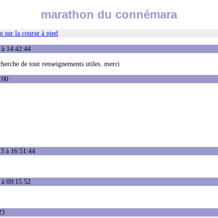
marathon du connémara
 sur la course à pied
 à 14:42:44
recherche de tout renseignements utiles..merci
:00
3 à 16:51:44
 à 09:15:52
23