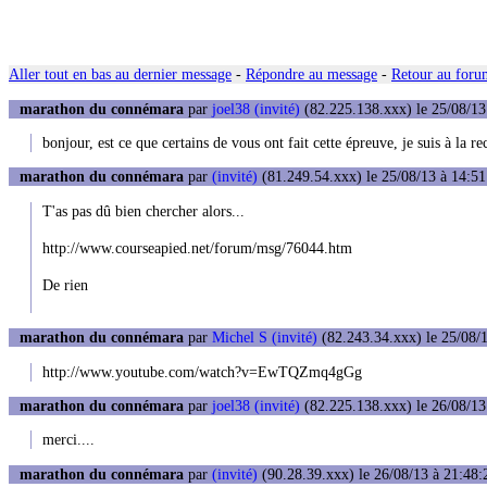
Aller tout en bas au dernier message
-
Répondre au message
-
Retour au forum
marathon du connémara
par
joel38 (invité)
(82.225.138.xxx) le 25/08/13
bonjour, est ce que certains de vous ont fait cette épreuve, je suis à la 
marathon du connémara
par
(invité)
(81.249.54.xxx) le 25/08/13 à 14:51
T'as pas dû bien chercher alors...
http://www.courseapied.net/forum/msg/76044.htm
De rien
marathon du connémara
par
Michel S (invité)
(82.243.34.xxx) le 25/08/1
http://www.youtube.com/watch?v=EwTQZmq4gGg
marathon du connémara
par
joel38 (invité)
(82.225.138.xxx) le 26/08/13
merci....
marathon du connémara
par
(invité)
(90.28.39.xxx) le 26/08/13 à 21:48: