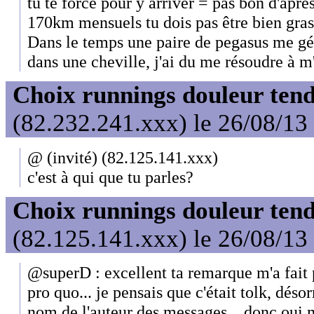
tu te force pour y arriver = pas bon d'apr
170km mensuels tu dois pas être bien gras..
Dans le temps une paire de pegasus me gén
dans une cheville, j'ai du me résoudre à m
Choix runnings douleur tend
(82.232.241.xxx) le 26/08/13
@ (invité) (82.125.141.xxx)
c'est à qui que tu parles?
Choix runnings douleur tend
(82.125.141.xxx) le 26/08/13
@superD : excellent ta remarque m'a fait
pro quo... je pensais que c'était tolk, désor
nom de l'auteur des messages... donc oui 