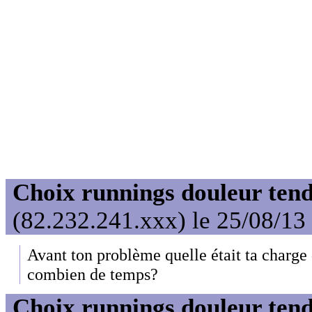
Choix runnings douleur tend
(82.232.241.xxx) le 25/08/13
Avant ton problème quelle était ta charge
combien de temps?
Choix runnings douleur tend