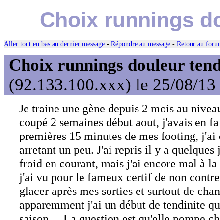
Choix runnings do
Aller tout en bas au dernier message
-
Répondre au message
-
Retour au forum
Choix runnings douleur tend
(92.133.100.xxx) le 25/08/13
Je traine une gène depuis 2 mois au niveau
coupé 2 semaines début aout, j'avais en fa
premières 15 minutes de mes footing, j'ai 
arretant un peu. J'ai repris il y a quelques 
froid en courant, mais j'ai encore mal à l
j'ai vu pour le fameux certif de non contre
glacer après mes sorties et surtout de chan
apparemment j'ai un début de tendinite qu
saison ... La question est qu'elle pompe ch