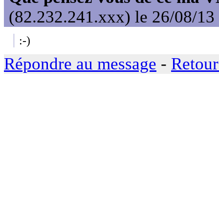
(82.232.241.xxx) le 26/08/13
:-)
Répondre au message
-
Retour