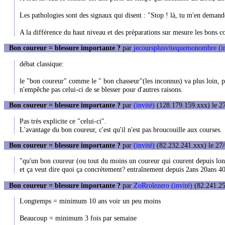
Les pathologies sont des signaux qui disent : "Stop ! là, tu m'en demand
A la différence du haut niveau et des préparations sur mesure les bons co
Bon coureur = blessure importante ?
par
jecoursplusvitequemonombre (in
débat classique:
le "bon coureur" comme le " bon chasseur"(les inconnus) va plus loin, p
n'empêche pas celui-ci de se blesser pour d'autres raisons.
Bon coureur = blessure importante ?
par
(invité)
(128.179.159.xxx) le 27
Pas très explicite ce "celui-ci".
L'avantage du bon coureur, c'est qu'il n'est pas broucouille aux courses.
Bon coureur = blessure importante ?
par
(invité)
(82.232.241.xxx) le 27/
"qu'un bon coureur (ou tout du moins un coureur qui courent depuis lo
et ça veut dire quoi ça concrètement? entraînement depuis 2ans 20ans 40
Bon coureur = blessure importante ?
par
ZoRrolezero (invité)
(82.241.25
Longtemps = minimum 10 ans voir un peu moins
Beaucoup = minimum 3 fois par semaine