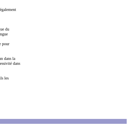
t également
que du
ongue
e pour
un dans la
essivité dans
ls les