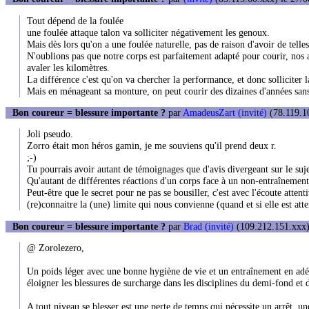
Tout dépend de la foulée
une foulée attaque talon va solliciter négativement les genoux.
Mais dès lors qu'on a une foulée naturelle, pas de raison d'avoir de telles
N'oublions pas que notre corps est parfaitement adapté pour courir, nos
avaler les kilomètres.
La différence c'est qu'on va chercher la performance, et donc solliciter 
Mais en ménageant sa monture, on peut courir des dizaines d'années sans 
Bon coureur = blessure importante ?
par
AmadeusZart (invité)
(78.119.10
Joli pseudo.
Zorro était mon héros gamin, je me souviens qu'il prend deux r.
;-)
Tu pourrais avoir autant de témoignages que d'avis divergeant sur le suje
Qu'autant de différentes réactions d'un corps face à un non-entraînement
Peut-être que le secret pour ne pas se bousiller, c'est avec l'écoute atten
(re)connaitre la (une) limite qui nous convienne (quand et si elle est attei
Bon coureur = blessure importante ?
par
Brad (invité)
(109.212.151.xxx) 
@ Zorolezero,
Un poids léger avec une bonne hygiène de vie et un entraînement en adéq
éloigner les blessures de surcharge dans les disciplines du demi-fond e
A tout niveau se blesser est une perte de temps qui nécessite un arrêt, un