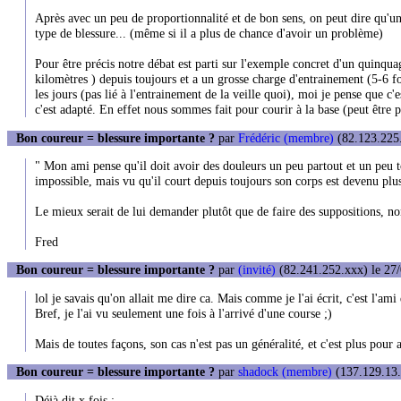
Après avec un peu de proportionnalité et de bon sens, on peut dire qu'u
type de blessure... (même si il a plus de chance d'avoir un problème)
Pour être précis notre débat est parti sur l'exemple concret d'un quinqu
kilomètres ) depuis toujours et a un grosse charge d'entrainement (5-6 f
les jours (pas lié à l'entrainement de la veille quoi), moi je pense que c'
c'est adapté. En effet nous sommes fait pour courir à la base (peut être
Bon coureur = blessure importante ?
par
Frédéric (membre)
(82.123.225.
" Mon ami pense qu'il doit avoir des douleurs un peu partout et un peu tou
impossible, mais vu qu'il court depuis toujours son corps est devenu plus r
Le mieux serait de lui demander plutôt que de faire des suppositions, no
Fred
Bon coureur = blessure importante ?
par
(invité)
(82.241.252.xxx) le 27/
lol je savais qu'on allait me dire ca. Mais comme je l'ai écrit, c'est l'am
Bref, je l'ai vu seulement une fois à l'arrivé d'une course ;)
Mais de toutes façons, son cas n'est pas un généralité, et c'est plus pour
Bon coureur = blessure importante ?
par
shadock (membre)
(137.129.13.
Déjà dit x fois :