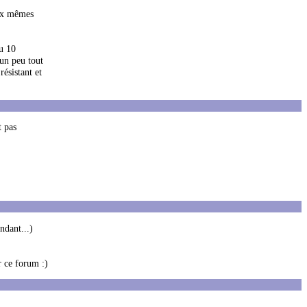
aux mêmes
au 10
 un peu tout
résistant et
t pas
ndant...)
r ce forum :)