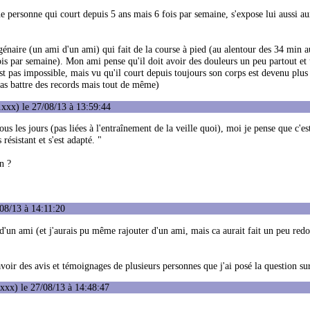
ne personne qui court depuis 5 ans mais 6 fois par semaine, s'expose lui aussi 
agénaire (un ami d'un ami) qui fait de la course à pied (au alentour des 34 min 
ois par semaine). Mon ami pense qu'il doit avoir des douleurs un peu partout et
est pas impossible, mais vu qu'il court depuis toujours son corps est devenu plus 
 pas battre des records mais tout de même)
xxx) le 27/08/13 à 13:59:44
s les jours (pas liées à l'entraînement de la veille quoi), moi je pense que c'es
ésistant et s'est adapté. "
n ?
08/13 à 14:11:20
i d'un ami (et j'aurais pu même rajouter d'un ami, mais ca aurait fait un peu redo
 avoir des avis et témoignages de plusieurs personnes que j'ai posé la question su
xxx) le 27/08/13 à 14:48:47