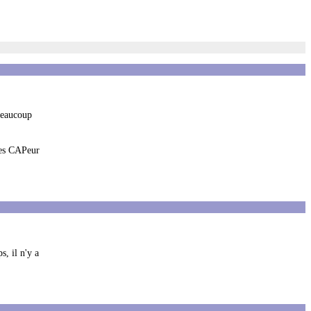
beaucoup
 les CAPeur
, il n'y a