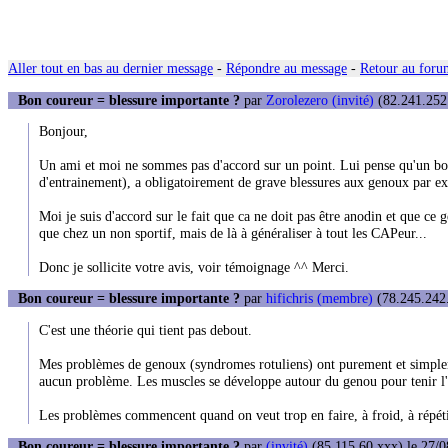
Aller tout en bas au dernier message
-
Répondre au message
-
Retour au forum
Bon coureur = blessure importante ?
par
Zorolezero (invité)
(82.241.252.
Bonjour,
Un ami et moi ne sommes pas d'accord sur un point. Lui pense qu'un bo
d'entrainement), a obligatoirement de grave blessures aux genoux par exemp
Moi je suis d'accord sur le fait que ca ne doit pas être anodin et que c
que chez un non sportif, mais de là à généraliser à tout les CAPeur...
Donc je sollicite votre avis, voir témoignage ^^ Merci.
Bon coureur = blessure importante ?
par
hifichris (membre)
(78.245.242.
C'est une théorie qui tient pas debout.
Mes problèmes de genoux (syndromes rotuliens) ont purement et simplemen
aucun problème. Les muscles se développe autour du genou pour tenir l'a
Les problèmes commencent quand on veut trop en faire, à froid, à répétit
Bon coureur = blessure importante ?
par
(invité)
(85.115.60.xxx) le 27/0