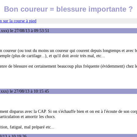
Bon coureur = blessure importante ?
 sur la course à pied
xxx) le 27/08/13 à 09:53:51
n coureur (ou tout du moins un coureur qui courent depuis longtemps et avec 
le (plus de cartilage...), et qu'il doit avoir très mal, etc...
e genre de blessure est certainement beaucoup plus fréquente (évidemment) chez
xxx) le 27/08/13 à 10:15:45
t disparus avec la CAP. Si on s'échauffe bien et on est à l'écoute de son corps
rticulation et amortir les chocs.
ion, fatigué, mal préparé etc...
8/13 à 10:19:26