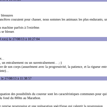
 blessures
 ancêtres couraient pour chasser, nous sommes les animaux les plus endurants, 
la machine parfois à l'extrême.
se blesser.
.xxx) le 27/08/13 à 10:27:04
t...
, un entraînement ou un surentraînement... ;-)
tive de son corps (assurément avec la progressivité, la patience, et la rigueur entr
nte)...
le 27/08/13 à 11:38:57
uation des possibilités du coureur sont les caractéristiques communes pour qui
t du fond du 800m au Marathon.
e reprise progressive et une préparation spécifique qui ralentit la progression.