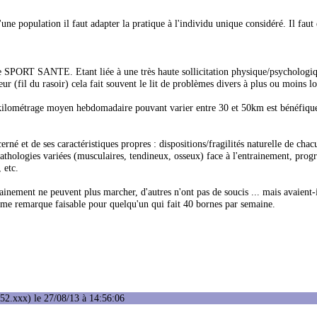
d'une population il faut adapter la pratique à l'individu unique considéré. Il fau
PORT SANTE. Etant liée à une très haute sollicitation physique/psychologi
ur (fil du rasoir) cela fait souvent le lit de problèmes divers à plus ou moins l
lométrage moyen hebdomadaire pouvant varier entre 30 et 50km est bénéfiqu
cerné et de ses caractéristiques propres : dispositions/fragilités naturelle de chac
athologies variées (musculaires, tendineux, osseux) face à l'entrainement, progr
 etc.
inement ne peuvent plus marcher, d'autres n'ont pas de soucis ... mais avaient-i
e remarque faisable pour quelqu'un qui fait 40 bornes par semaine.
52.xxx) le 27/08/13 à 14:56:06