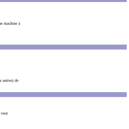
une machine à
e autres) de
 veut