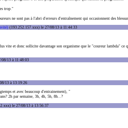
es trop."
ureurs ne sont pas à l'abri d'erreurs d'entraînement qui occasionnent des blessur
vité)
(193.252.157.xxx) le 27/08/13 à 11:44:33
lus vite et donc sollicite davantage son organisme que le "coureur lambda" ce q
/08/13 à 11:48:03
08/13 à 13:19:26
ngtemps et avec beaucoup d'entrainement), "
ans? 2h par semaine, 3h, 4h, 5h, 8h...?
2.xxx) le 27/08/13 à 13:56:37