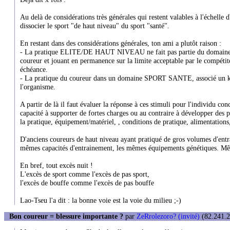
Au delà de considérations très générales qui restent valables à l'échelle 
dissocier le sport "de haut niveau" du sport "santé".
En restant dans des considérations générales, ton ami a plutôt raison :
- La pratique ELITE/DE HAUT NIVEAU ne fait pas partie du domaine S
coureur et jouant en permanence sur la limite acceptable par le compétite
échéance.
- La pratique du coureur dans un domaine SPORT SANTE, associé un ki
l'organisme.
A partir de là il faut évaluer la réponse à ces stimuli pour l'individu con
capacité à supporter de fortes charges ou au contraire à développer des p
la pratique, équipement/matériel, , conditions de pratique, alimentations,
D'anciens coureurs de haut niveau ayant pratiqué de gros volumes d'entra
mêmes capacités d'entrainement, les mêmes équipements génétiques. Mêm
En bref, tout excès nuit !
L'excès de sport comme l'excès de pas sport,
l'excès de bouffe comme l'excès de pas bouffe
Lao-Tseu l'a dit : la bonne voie est la voie du milieu ;-)
Bon coureur = blessure importante ?
par
ZeRrolezoro? (invité)
(82.241.2