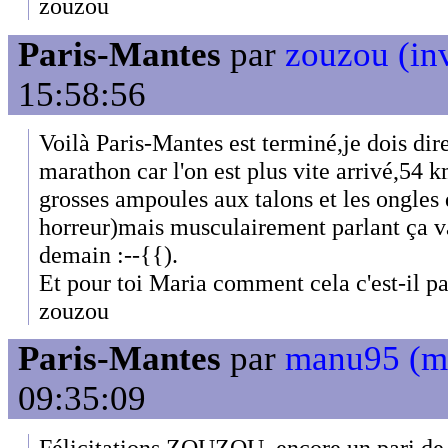
zouzou
Paris-Mantes
par
zouzou (inv
15:58:56
Voilà Paris-Mantes est terminé,je dois dire
marathon car l'on est plus vite arrivé,54
grosses ampoules aux talons et les ongles 
horreur)mais musculairement parlant ça va
demain :--{{).
Et pour toi Maria comment cela c'est-il p
zouzou
Paris-Mantes
par
manu95 (m
09:35:09
Félicitations ZOUZOU, encore un pari de 