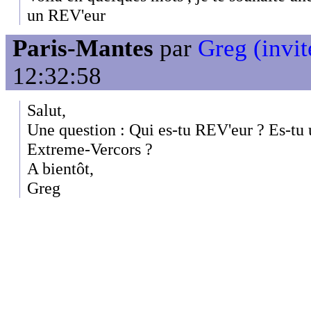
un REV'eur
Paris-Mantes
par
Greg (invit
12:32:58
Salut,
Une question : Qui es-tu REV'eur ? Es-tu 
Extreme-Vercors ?
A bientôt,
Greg