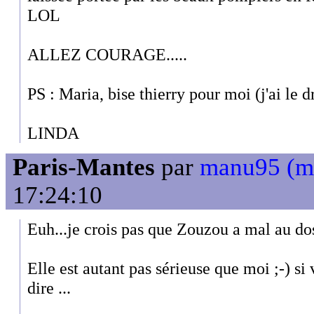
LOL
ALLEZ COURAGE.....
PS : Maria, bise thierry pour moi (j'ai le d
LINDA
Paris-Mantes
par
manu95 (m
17:24:10
Euh...je crois pas que Zouzou a mal au dos
Elle est autant pas sérieuse que moi ;-) s
dire ...