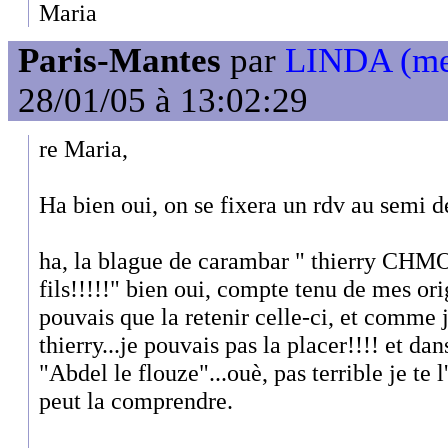
Maria
Paris-Mantes
par
LINDA (mem
28/01/05 à 13:02:29
re Maria,
Ha bien oui, on se fixera un rdv au semi de
ha, la blague de carambar " thierry CHM
fils!!!!!" bien oui, compte tenu de mes ori
pouvais que la retenir celle-ci, et comme 
thierry...je pouvais pas la placer!!!! et da
"Abdel le flouze"...ouè, pas terrible je te 
peut la comprendre.