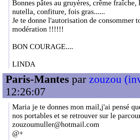
Bonnes pâtes au gruyères, crême fraîche, l
nutella, confiture, fois gras......
Je te donne l'autorisation de consommer t
modération !!!!!!
BON COURAGE....
LINDA
Paris-Mantes
par
zouzou (inv
12:26:07
Maria je te donnes mon mail,j'ai pensé que
nos portables et se retrouver sur le parcou
zouzoumuller@hotmail.com
@+