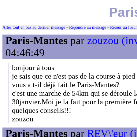
Pari
Aller tout en bas au dernier message
-
Répondre au message
-
Retour au forum
Paris-Mantes
par
zouzou (inv
04:46:49
bonjour à tous
je sais que ce n'est pas de la course à pie
vous a t-il déjà fait le Paris-Mantes?
c'est une marche de 54km qui se déroule l
30janvier.Moi je la fait pour la première fo
quelques conseils!!!
zouzou
Paris-Mantes
par
REV\'eur (i