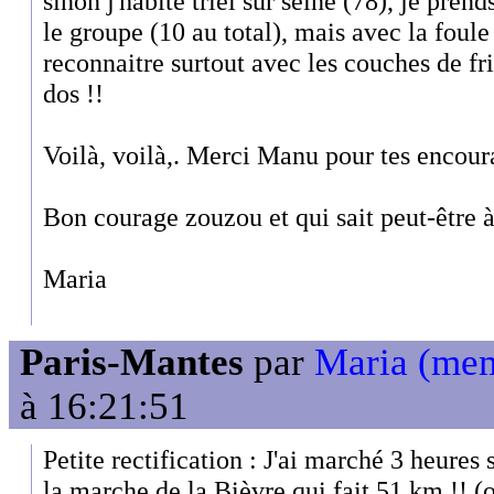
sinon j'habite triel sur seine (78), je pren
le groupe (10 au total), mais avec la foule
reconnaitre surtout avec les couches de fr
dos !!
Voilà, voilà,. Merci Manu pour tes encou
Bon courage zouzou et qui sait peut-être 
Maria
Paris-Mantes
par
Maria (me
à 16:21:51
Petite rectification : J'ai marché 3 heures
la marche de la Bièvre qui fait 51 km !! (o