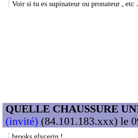
Voir si tu es supinateur ou pronateur , etc .
QUELLE CHAUSSURE UN
(invité)
(84.101.183.xxx) le 0
brooks glycerin !