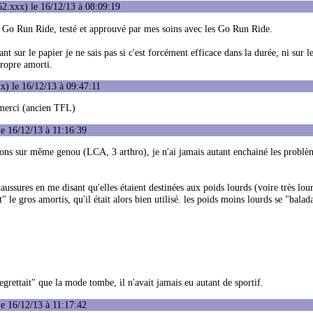
2.xxx) le 16/12/13 à 08:09:19
u Go Run Ride, testé et approuvé par mes soins avec les Go Run Ride.
nt sur le papier je ne sais pas si c'est forcément efficace dans la durée, ni sur l
propre amorti.
) le 16/12/13 à 09:47:11
 merci (ancien TFL)
e 16/12/13 à 11:16:39
ions sur même genou (LCA, 3 arthro), je n'ai jamais autant enchainé les problè
ssures en me disant qu'elles étaient destinées aux poids lourds (voire très lour
" le gros amortis, qu'il était alors bien utilisé. les poids moins lourds se "bala
egrettait" que la mode tombe, il n'avait jamais eu autant de sportif.
e 16/12/13 à 11:17:42