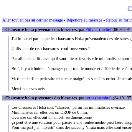
C
Aller tout en bas au dernier message
-
Répondre au message
-
Retour au forum
Chaussure hoka prevenant des blessures.
par
Pitivier (invité)
(86.207.91.
J'ai lu par ci par la que les chaussures Hoka prévenanient des blessures 
Utilisateur de ces chaussures, confirmez vous ?
Par ailleurs on lit aussi qu'il vaut mieux favoriser le minimalisme pour e
Bref, il y a à boire et à manger pour tout le monde et difficile de se fair
Victime de tfl et periostite récurente malgré les semelles ortho. Je ne sa
Merci pour vos avis.
Chaussure hoka prevenant des blessures.
par
ceros (membre)
(84.101.37.
Les chaussures Hoka sont "classées" parmi les minimalistes oversize.
Minimalistes car elles ont un DROP de 0 mm.
Oversize car elles ont un amorti surdimensionné.
ça peut être une solution pour passer à une foulée médio-pied (zéro drop)
Pour ma part j'ai "investi" dans des saucony Virata mais elles sont encore