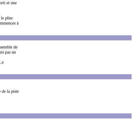
orti et une
le plier
 commences à
ensemble de
uis pas un
 Le
 de la piste