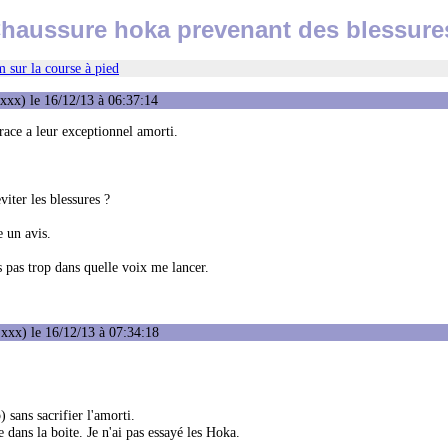
haussure hoka prevenant des blessure
 sur la course à pied
xxx) le 16/12/13 à 06:37:14
grace a leur exceptionnel amorti.
viter les blessures ?
e un avis.
is pas trop dans quelle voix me lancer.
xxx) le 16/12/13 à 07:34:18
 sans sacrifier l'amorti.
 dans la boite. Je n'ai pas essayé les Hoka.