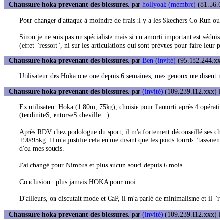
Chaussure hoka prevenant des blessures.
par
hollyoak (membre)
(81.56.6
Pour changer d'attaque à moindre de frais il y a les Skechers Go Run o
Sinon je ne suis pas un spécialiste mais si un amorti important est séduisa
(effet "ressort", ni sur les articulations qui sont prévues pour faire leur 
Chaussure hoka prevenant des blessures.
par
Ben (invité)
(95.182.244.xxx
Utilisateur des Hoka one one depuis 6 semaines, mes genoux me disent
Chaussure hoka prevenant des blessures.
par
(invité)
(109.239.112.xxx) l
Ex utilisateur Hoka (1.80m, 75kg), choisie pour l'amorti après 4 opérat
(tendiniteS, entorseS cheville...).
Après RDV chez podologue du sport, il m'a fortement déconseillé ses chau
+90/95kg. Il m'a justifié cela en me disant que les poids lourds "tassaient
d'ou mes soucis.
J'ai changé pour Nimbus et plus aucun souci depuis 6 mois.
Conclusion : plus jamais HOKA pour moi
D'ailleurs, on discutait mode et CaP, il m'a parlé de minimalisme et il "r
Chaussure hoka prevenant des blessures.
par
(invité)
(109.239.112.xxx) l