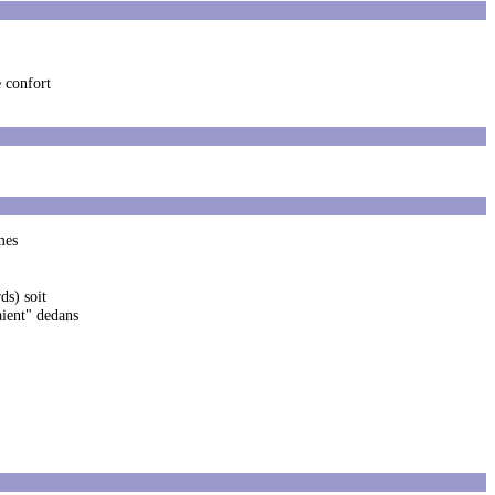
e confort
mes
ds) soit
daient" dedans