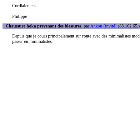
Cordialement
Philippe
Chaussure hoka prevenant des blessures.
par
Ankou (invité)
(88.162.65.x
Depuis que je cours principalement sur route avec des minimalistes modé
passer en minimalistes.