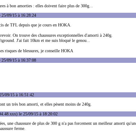
es à bon amorties : elles doivent faire plus de 300g...
 25/09/15 à 16:28:24
oucis de TFL depuis que je cours en HOKA.
 revoir. On trouve des chaussures exceptionnelles d'amorti à 240g.
ftground. J'ai fait 10km et me suis bloqué le genou...
 les risques de blessures, je conseille HOKA
 25/09/15 à 16:37:08
25/09/15 à 16:51:42
 ont un très bon amorti, et elles pèsent moins de 240g.
4.48.xxx) le 25/09/15 à 18:20:02
ées, une chaussure de plus de 300 g n'a pas forcement un meilleur amorti qu'un
haussure ferme.