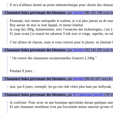
Il m'a d'ailleurs donné un point mémotechnique pour choisir des chaussur
Chaussure hoka prevenant des blessures.
par
(invité)
(86.195.190.xxx) le
Etonnant, moi meme ostéopathe et traileur, je n'ai plus jamais eu de s
Bcp autour de moi se sont équipé, et meme résultat.
le coup des 300g, honnetement, avec l'avancées des technologies, c'est à
Et juste avant j'ai essayé les salomon S-lab noir et rouge, superbe, en so
C'est affaire de chacun, mais si vous courrez pour le plaisir, en limitant
Chaussure hoka prevenant des blessures.
par
(invité)
(92.142.195.xxx) le
" On trouve des chaussures exceptionnelles d'amorti à 240g "
Pendant 8 jours ...
Chaussure hoka prevenant des blessures.
par
(invité)
(86.65.167.xxx) le 
non, pas 8 jours, exemple, les go run ride citées plus haut par hollyoak,
Chaussure hoka prevenant des blessures.
par
El Canterano (invité)
(78.19
Je confirme. Pour avoir eu une boutique spécialisée durant quelques ann
Et une chaussure moelleuse n'est pas forcement mieux amortie qu'une c