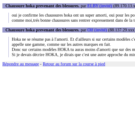
Chaussure hoka prevenant des blessures.
par
ELBY (invité)
(89.170.13.x
oui je confirme les chaussures hoka ont un super amorti, oui pour les po
comme moi,trés bonne chaussures sans rentrer expressement dans de la tech
Chaussure hoka prevenant des blessures.
par
Olf (invité)
(88.137.29.xxx)
Hoka ne se résume pas à l'amorti. Et d'ailleurs si sur certains modèles c'e
appelle une gamme, comme sur les autres marques en fait.
Donc sur certains modèles HOKA tu auras moins d'amorti que sur des m
Si je devais décrire HOKA, je dirais que c'est une autre approche du mi
Répondre au message
-
Retour au forum sur la course à pied