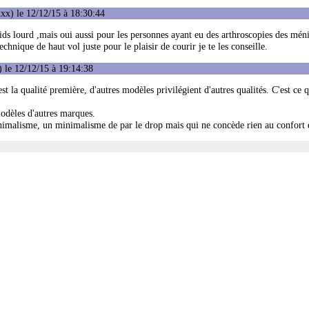
xx) le 12/12/15 à 18:30:44
ids lourd ,mais oui aussi pour les personnes ayant eu des arthroscopies des mén
nique de haut vol juste pour le plaisir de courir je te les conseille.
 le 12/12/15 à 19:14:38
st la qualité première, d'autres modèles privilégient d'autres qualités. C'est ce 
odèles d'autres marques.
nimalisme, un minimalisme de par le drop mais qui ne concède rien au confort e