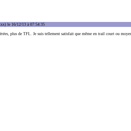
xx) le 16/12/13 à 07:54:35
rées, plus de TFL. Je suis tellement satisfait que même en trail court ou moyen