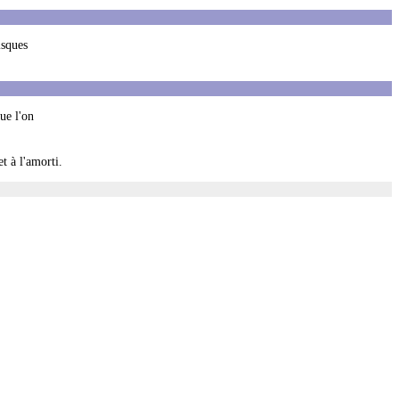
isques
que l'on
t à l'amorti.