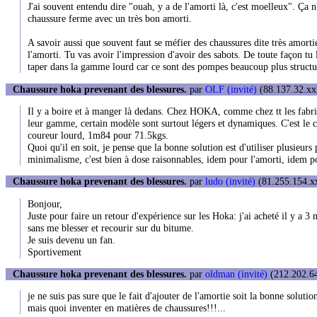
J'ai souvent entendu dire "ouah, y a de l'amorti là, c'est moelleux". Ça 
chaussure ferme avec un très bon amorti.
A savoir aussi que souvent faut se méfier des chaussures dite très amortie
l'amorti. Tu vas avoir l'impression d'avoir des sabots. De toute façon tu 
taper dans la gamme lourd car ce sont des pompes beaucoup plus structur
Chaussure hoka prevenant des blessures.
par
OLF (invité)
(88.137.32.xxx
Il y a boire et à manger là dedans. Chez HOKA, comme chez tt les fabric
leur gamme, certain modèle sont surtout légers et dynamiques. C'est le 
coureur lourd, 1m84 pour 71.5kgs.
Quoi qu'il en soit, je pense que la bonne solution est d'utiliser plusieur
minimalisme, c'est bien à dose raisonnables, idem pour l'amorti, idem po
Chaussure hoka prevenant des blessures.
par
ludo (invité)
(81.255.154.xx
Bonjour,
Juste pour faire un retour d'expérience sur les Hoka: j'ai acheté il y a 3
sans me blesser et recourir sur du bitume.
Je suis devenu un fan.
Sportivement
Chaussure hoka prevenant des blessures.
par
oldman (invité)
(212.202.64
je ne suis pas sure que le fait d'ajouter de l'amortie soit la bonne soluti
mais quoi inventer en matières de chaussures!!!...