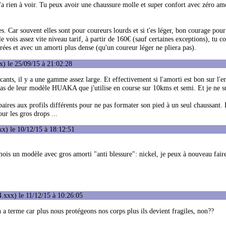
n'a rien à voir. Tu peux avoir une chaussure molle et super confort avec zéro am
s. Car souvent elles sont pour coureurs lourds et si t'es léger, bon courage pour 
le vois assez vite niveau tarif, à partir de 160€ (sauf certaines exceptions), tu
ées et avec un amorti plus dense (qu'un coureur léger ne pliera pas).
) le 25/09/15 à 21:02:28
ants, il y a une gamme assez large. Et effectivement si l'amorti est bon sur l'
cas de leur modèle HUAKA que j'utilise en course sur 10kms et semi. Et je ne s
s paires aux profils différents pour ne pas formater son pied à un seul chaussant.
ur les gros drops ...
x) le 10/12/15 à 18:12:51
 mois un modèle avec gros amorti "anti blessure": nickel, je peux à nouveau faire
.xxx) le 11/12/15 à 10:26:05
on a terme car plus nous protégeons nos corps plus ils devient fragiles, non??