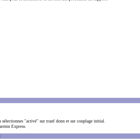
électionnes "activé" sur tranf donn et sur couplage initial.
Garmin Express.
1