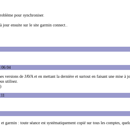
e problème pour synchroniser.
 jour ensuite sur le site garmin connect..
8:06:04
s versions de JAVA et en mettant la dernière et surtout en faisant une mise à jo
s utilisez.
)
:11
et garmin : toute séance est systématiquement copié sur tous les comptes, quel