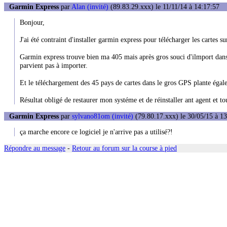
Garmin Express
par
Alan (invité)
(89.83.29.xxx) le 11/11/14 à 14:17:57
Bonjour,
J'ai été contraint d'installer garmin express pour télécharger les cartes
Garmin express trouve bien ma 405 mais après gros souci d'ilmport dans 
parvient pas à importer.
Et le téléchargement des 45 pays de cartes dans le gros GPS plante égal
Résultat obligé de restaurer mon systéme et de réinstaller ant agent et tou
Garmin Express
par
sylvano81om (invité)
(79.80.17.xxx) le 30/05/15 à 1
ça marche encore ce logiciel je n'arrive pas a utilisé?!
Répondre au message
-
Retour au forum sur la course à pied