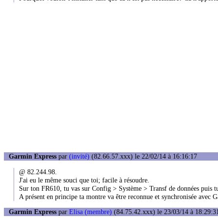
Garmin Express
par
(invité)
(82.66.57.xxx) le 22/02/14 à 16:16:17
@ 82.244.98.
J'ai eu le même souci que toi; facile à résoudre.
Sur ton FR610, tu vas sur Config > Système > Transf de données puis tu s
A présent en principe ta montre va être reconnue et synchronisée avec 
Garmin Express
par
Elisa (membre)
(84.75.42.xxx) le 23/03/14 à 18:29:3