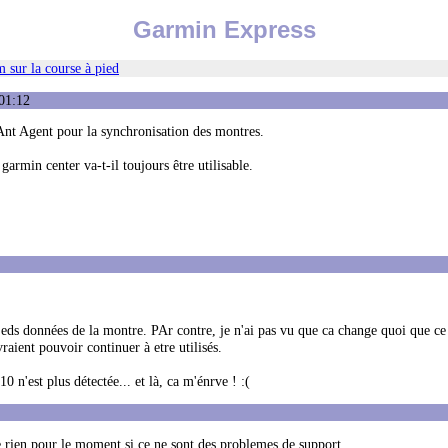
Garmin Express
 sur la course à pied
01:12
Ant Agent pour la synchronisation des montres.
garmin center va-t-il toujours être utilisable.
n eds données de la montre. PAr contre, je n'ai pas vu que ca change quoi que ce 
raient pouvoir continuer à etre utilisés.
 n'est plus détectée... et là, ca m'énrve ! :(
te rien pour le moment si ce ne sont des problemes de support.