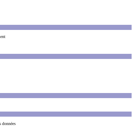
ment
es données