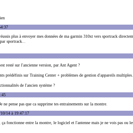
ien
54:37
réussis plus à envoyer mes données de ma garmin 310xt vers sportrack directe
par sportrack...
est resté sur l'ancienne version, par Ant Agent ?
ts prédéfinis sur Training Center + problèmes de gestion d'appareils multiples.
ctionnalités de l'ancien système ?
5:45
. Je ne pense pas que ca supprime tes entrainements sur la montre.
/10/14 à 19:47:17
ça fonctionne entre la montre, le logiciel et l'antenne mais je ne vois pas ou l