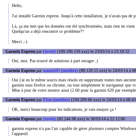
Hello,
J'ai installé Garmin express. Jusqu'à cette installation, je n'avais pas d
Là, ça me met que les données ont été synchronisées, mais rien ne vient à
Quelqu'un a déjà rencontré ce problème??
Merci ;-)
Garmin Express
par
(invité)
(109.190.159.xxx) le 23/03/14 à 23:18:32
Oui, moi. Pas trouvé de solutions à part enrager ;)
Garmin Express
par
wassim95 (membre)
(88.120.55.xxx) le 24/03/14 à 0
Oui j'ai eu le même soucis mais résolu en supprimant toutes mes ancienne
garmin sous firefox ou chrome, ou tout simplement le navigateur que vou
Mise à jour de votre montre aussi (2.60 pour la garmin 620 par exemple
Garmin Express
par
Elisa (membre)
(194.209.66.xxx) le 24/03/14 à 08:43
OK, merci beaucoup pour les indications, je vais essayer ça !
Garmin Express
par
(invité)
(82.244.98.xxx) le 30/03/14 à 22:12:06
garmin express n'a pas l'air capable de gérer plusieurs comptes Windows 
l'appareil.