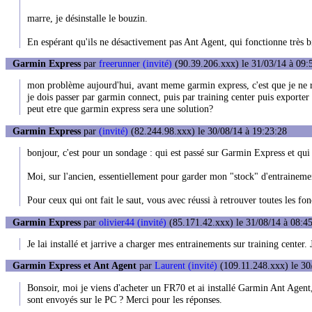
marre, je désinstalle le bouzin.
En espérant qu'ils ne désactivement pas Ant Agent, qui fonctionne très b
Garmin Express
par
freerunner (invité)
(90.39.206.xxx) le 31/03/14 à 09:
mon problème aujourd'hui, avant meme garmin express, c'est que je ne 
je dois passer par garmin connect, puis par training center puis exporter 
peut etre que garmin express sera une solution?
Garmin Express
par
(invité)
(82.244.98.xxx) le 30/08/14 à 19:23:28
bonjour, c'est pour un sondage : qui est passé sur Garmin Express et qui 
Moi, sur l'ancien, essentiellement pour garder mon "stock" d'entrainemen
Pour ceux qui ont fait le saut, vous avec réussi à retrouver toutes les fon
Garmin Express
par
olivier44 (invité)
(85.171.42.xxx) le 31/08/14 à 08:4
Je lai installé et jarrive a charger mes entrainements sur training center
Garmin Express et Ant Agent
par
Laurent (invité)
(109.11.248.xxx) le 30
Bonsoir, moi je viens d'acheter un FR70 et ai installé Garmin Ant Agent, 
sont envoyés sur le PC ? Merci pour les réponses.