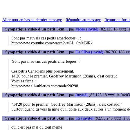
Aller tout en bas au dernier message
-
Répondre au message
-
Retour au forum
Sympatique vidéo d'un petit 5km...
par
Video (invité)
(82.125.18.xxx) le
Sont pas mauvais ces petits amerloques... :
http://www.youtube.com/watch?v=GL_6rrM6lRk
Sympatique vidéo d'un petit 5km...
par
Da SIlva (invité)
(86.206.186.xxx
'Sont pas mauvais ces petits amerloques...'
Ces petits Canadiens plus précisément.
14'20 pour le premier, Geoffrey Martinson (28ans), c'est costaud.
Voici sa fiche :
http://www.all-athletics.com/node/20298
Sympatique vidéo d'un petit 5km...
par
(invité)
(82.125.18.xxx) le 04/03
"14'20 pour le premier, Geoffrey Martinson (28ans), c'est costaud."
Surtout quand tu vois la mite qu'il colle aux deux autres à un moment d
Sympatique vidéo d'un petit 5km...
par
titi (invité)
(92.95.248.xxx) le 05
oui c'est pas mal du tout même