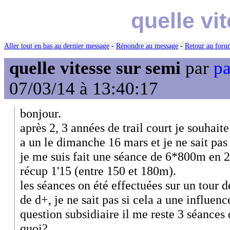
quelle vi
Aller tout en bas au dernier message
-
Répondre au message
-
Retour au forum
quelle vitesse sur semi
par
pa
07/03/14 à 13:40:17
bonjour.
après 2, 3 années de trail court je souhaite
a un le dimanche 16 mars et je ne sait pas
je me suis fait une séance de 6*800m en 2'
récup 1'15 (entre 150 et 180m).
les séances on été effectuées sur un tour
de d+, je ne sait pas si cela a une influenc
question subsidiaire il me reste 3 séances 
quoi?