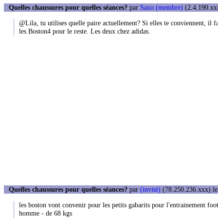
Quelles chaussures pour quelles séances?
par
Saxo (membre)
(2.4.190.xxx
@Lila, tu utilises quelle paire actuellement? Si elles te conviennent, il
les Boston4 pour le reste. Les deux chez adidas.
Quelles chaussures pour quelles séances?
par
(invité)
(78.250.236.xxx) le
les boston vont convenir pour les petits gabarits pour l'entrainement foo
homme - de 68 kgs