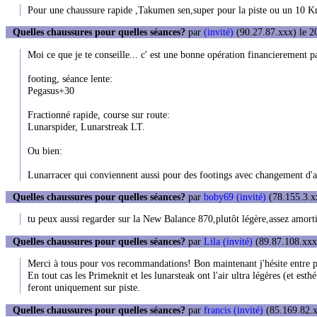
Pour une chaussure rapide ,Takumen sen,super pour la piste ou un 10 K
Quelles chaussures pour quelles séances?
par
(invité)
(90.27.87.xxx) le 2
Moi ce que je te conseille... c' est une bonne opération financierement p
footing, séance lente:
Pegasus+30
Fractionné rapide, course sur route:
Lunarspider, Lunarstreak LT.
Ou bien:
Lunarracer qui conviennent aussi pour des footings avec changement d'all
Quelles chaussures pour quelles séances?
par
boby69 (invité)
(78.155.3.xx
tu peux aussi regarder sur la New Balance 870,plutôt légère,assez amorti
Quelles chaussures pour quelles séances?
par
Lila (invité)
(89.87.108.xxx)
Merci à tous pour vos recommandations! Bon maintenant j'hésite entre pl
En tout cas les Primeknit et les lunarsteak ont l'air ultra légères (et e
feront uniquement sur piste.
Quelles chaussures pour quelles séances?
par
francis (invité)
(85.169.82.x