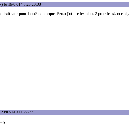
) le 19/07/14 à 23:20:08
 faudrait voir pour la même marque. Perso j'utilise les adios 2 pour les séances 
 20/07/14 à 00:48:44
ting