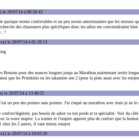
 le 20/07/14 à 00:58:43
faite quoique moins confortables et un peu moins amortissantes que les mizuno qu
 recherche des chaussures plus spécifiques donc tes adios me conviendraient bien
...!
xx) le 20/07/14 à 01:28:13
ting
se les Bostons pour des seances longues jusqu au Marathon,maintenant sortie longue
si que les Primknits ou les takamine sen 2 (pour la piste aussi avec les ren)en
) le 20/07/14 à 13:40:55
st un peu des pointes sans pointes. J'ai risqué un marathon avec mais je ne le 
 confort/légèreté, pas besoin de sabot vu ton poids et ta spécialité. Voir du côté
c la wave inspire. La trainer et l'inspire apporte plus de confort que la boston
hez les 2 autres, il vaut mieux essayer.
xx) le 20/07/14 à 16:03:29