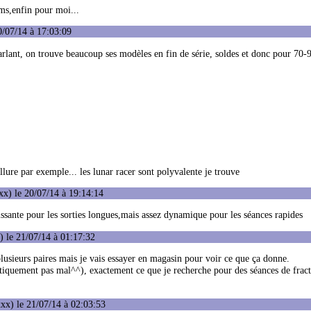
ms,enfin pour moi...
0/07/14 à 17:03:09
arlant, on trouve beaucoup ses modèles en fin de série, soldes et donc pour 70-9
ure par exemple... les lunar racer sont polyvalente je trouve
x) le 20/07/14 à 19:14:14
ssante pour les sorties longues,mais assez dynamique pour les séances rapides
 le 21/07/14 à 01:17:32
usieurs paires mais je vais essayer en magasin pour voir ce que ça donne.
sthétiquement pas mal^^), exactement ce que je recherche pour des séances de frac
xx) le 21/07/14 à 02:03:53