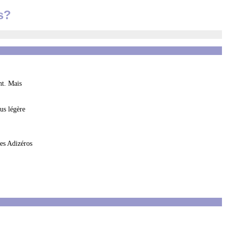
s?
nt. Mais
us légère
les Adizéros