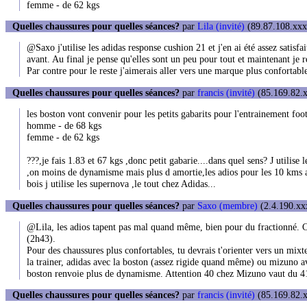
femme - de 62 kgs
Quelles chaussures pour quelles séances?
par
Lila (invité)
(89.87.108.xxx)
@Saxo j'utilise les adidas response cushion 21 et j'en ai été assez satis
avant. Au final je pense qu'elles sont un peu pour tout et maintenant je
Par contre pour le reste j'aimerais aller vers une marque plus confortable
Quelles chaussures pour quelles séances?
par
francis (invité)
(85.169.82.x
les boston vont convenir pour les petits gabarits pour l'entrainement foo
homme - de 68 kgs
femme - de 62 kgs
???,je fais 1.83 et 67 kgs ,donc petit gabarie....dans quel sens? J utili
,on moins de dynamisme mais plus d amortie,les adios pour les 10 kms ain
bois j utilise les supernova ,le tout chez Adidas...
Quelles chaussures pour quelles séances?
par
Saxo (membre)
(2.4.190.xxx
@Lila, les adios tapent pas mal quand même, bien pour du fractionné. C'e
(2h43).
Pour des chaussures plus confortables, tu devrais t'orienter vers un mixte
la trainer, adidas avec la boston (assez rigide quand même) ou mizuno ave
boston renvoie plus de dynamisme. Attention 40 chez Mizuno vaut du 41 c
Quelles chaussures pour quelles séances?
par
francis (invité)
(85.169.82.x