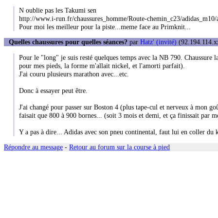
N oublie pas les Takumi sen
http://www.i-run.fr/chaussures_homme/Route-chemin_c23/adidas_m10/
Pour moi les meilleur pour la piste...meme face au Primknit...
Quelles chaussures pour quelles séances?
par
Hatz' (invité)
(92.194.114.xx
Pour le "long" je suis resté quelques temps avec la NB 790. Chaussure la 
pour mes pieds, la forme m'allait nickel, et l'amorti parfait).
J'ai couru plusieurs marathon avec...etc.
Donc à essayer peut être.
J'ai changé pour passer sur Boston 4 (plus tape-cul et nerveux à mon goû
faisait que 800 à 900 bornes... (soit 3 mois et demi, et ça finissait par m
Y a pas à dire... Adidas avec son pneu continental, faut lui en coller du 
Répondre au message
-
Retour au forum sur la course à pied