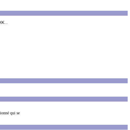
0€...
tionné qui se