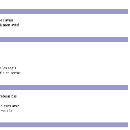
e j'avais
 à mon avis!
 les aegis
fin en sortie
referai pas
 d'asics avec
 mais la