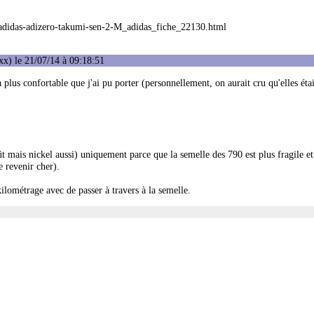
adidas-adizero-takumi-sen-2-M_adidas_fiche_22130.html
x) le 21/07/14 à 09:18:51
plus confortable que j'ai pu porter (personnellement, on aurait cru qu'elles étai
t mais nickel aussi) uniquement parce que la semelle des 790 est plus fragile e
e revenir cher).
kilométrage avec de passer à travers à la semelle.