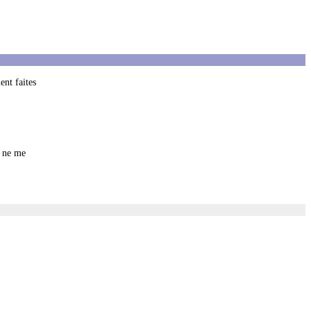
ent faites
t ne me