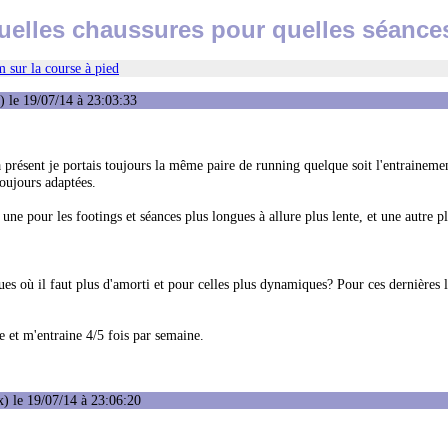
uelles chaussures pour quelles séance
 sur la course à pied
 le 19/07/14 à 23:03:33
à présent je portais toujours la même paire de running quelque soit l'entraineme
toujours adaptées.
ne pour les footings et séances plus longues à allure plus lente, et une autre pl
es où il faut plus d'amorti et pour celles plus dynamiques? Pour ces dernières 
ce et m'entraine 4/5 fois par semaine.
) le 19/07/14 à 23:06:20