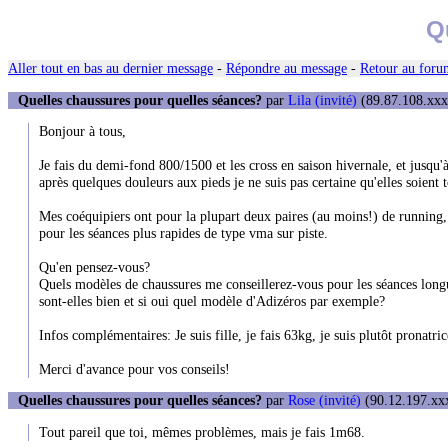
Q
Aller tout en bas au dernier message
-
Répondre au message
-
Retour au forum
Quelles chaussures pour quelles séances?
par
Lila (invité)
(89.87.108.xxx)
Bonjour à tous,
Je fais du demi-fond 800/1500 et les cross en saison hivernale, et jusqu'
après quelques douleurs aux pieds je ne suis pas certaine qu'elles soient 
Mes coéquipiers ont pour la plupart deux paires (au moins!) de running, u
pour les séances plus rapides de type vma sur piste.
Qu'en pensez-vous?
Quels modèles de chaussures me conseillerez-vous pour les séances longu
sont-elles bien et si oui quel modèle d'Adizéros par exemple?
Infos complémentaires: Je suis fille, je fais 63kg, je suis plutôt pronatri
Merci d'avance pour vos conseils!
Quelles chaussures pour quelles séances?
par
Rose (invité)
(90.12.197.xxx
Tout pareil que toi, mêmes problèmes, mais je fais 1m68.