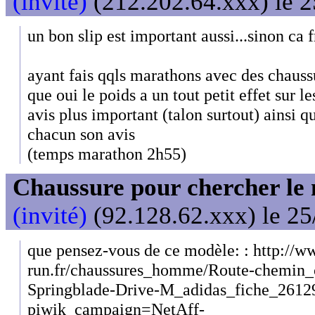
(invité)
(212.202.64.xxx) le 2
un bon slip est important aussi...sinon ca f
ayant fais qqls marathons avec des chaussu
que oui le poids a un tout petit effet sur l
avis plus important (talon surtout) ainsi 
chacun son avis
(temps marathon 2h55)
Chaussure pour chercher le
(invité)
(92.128.62.xxx) le 25
que pensez-vous de ce modèle: : http://w
run.fr/chaussures_homme/Route-chemin_
Springblade-Drive-M_adidas_fiche_2612
piwik_campaign=NetAff-