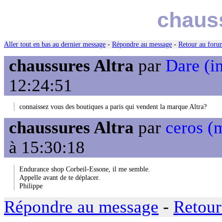
chauss
Aller tout en bas au dernier message
-
Répondre au message
-
Retour au forum
chaussures Altra
par
Dare (in
12:24:51
connaissez vous des boutiques a paris qui vendent la marque Altra?
chaussures Altra
par
ceros (
à 15:30:18
Endurance shop Corbeil-Essone, il me semble.
Appelle avant de te déplacer.
Philippe
Répondre au message
-
Retour