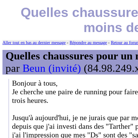
Quelles chaussure
moins de
Aller tout en bas au dernier message
-
Répondre au message
-
Retour au forum
Quelles chaussures pour un 
par
Beun (invité)
(84.98.249.x
Bonjour à tous,
Je cherche une paire de running pour fai
trois heures.
Jusqu'à aujourd'hui, je ne jurais que par 
depuis que j'ai investi dans des "Tarther" 
j'ai l'impression que mes "Ds" sont des "sa