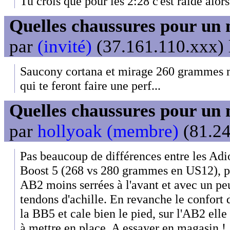
Tu crois que pour les 2:28 c'est raide alor
Quelles chaussures pour un 
par
(invité)
(37.161.110.xxx) 
Saucony cortana et mirage 260 grammes m
qui te feront faire une perf...
Quelles chaussures pour un 
par
hollyoak (membre)
(81.24
Pas beaucoup de différences entre les Adi
Boost 5 (268 vs 280 grammes en US12), pe
AB2 moins serrées à l'avant et avec un pe
tendons d'achille. En revanche le confort d
la BB5 et cale bien le pied, sur l'AB2 elle e
à mettre en place. A essayer en magasin !