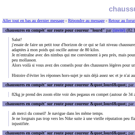
chaussu
Aller tout en bas au dernier message
-
Répondre au message
-
Retour au forum
chaussures en compèt' sur route pour coureur "lourd"
par
(invité)
(82.1
Salut!
j'essaie de faire un petit tour d'horizon de ce qui se fait niveau chauss
adaptées à mon poids qui oscille autour de 80 kilos.
Je m'entraîne avec des nimbus qui me conviennent à peu près, mais pour l
peu mollasson.
Alors voilà si vous avez des conseils pour des chaussures légères pour u
Histoire d'éviter les réponses hors-sujet je suis déjà assez sec et je n'ai 
chaussures en compèt' sur route pour coureur &quot;lourd&quot;
par
82kg je prend des zoom elite voir des pegasus en compet (autour de 34 
chaussures en compèt' sur route pour coureur &quot;lourd&quot;
par
ah merci du conseil! Je navigue dans les même temps.
Je ne lorgnais pas trop vers les Nike suite à une vieille réputation peu f
injustifiée.
chaussures en compèt' sur route pour coureur &quot;lourd&quot;
par