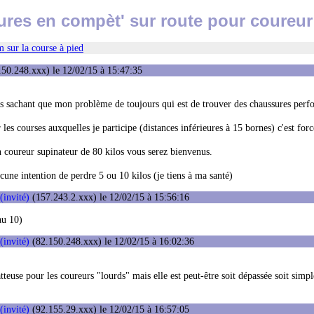
res en compèt' sur route pour coureur
 sur la course à pied
50.248.xxx) le 12/02/15 à 15:47:35
ures sachant que mon problème de toujours qui est de trouver des chaussures perf
es courses auxquelles je participe (distances inférieures à 15 bornes) c'est fo
n coureur supinateur de 80 kilos vous serez bienvenus.
aucune intention de perdre 5 ou 10 kilos (je tiens à ma santé)
(invité)
(157.243.2.xxx) le 12/02/15 à 15:56:16
au 10)
(invité)
(82.150.248.xxx) le 12/02/15 à 16:02:36
latteuse pour les coureurs "lourds" mais elle est peut-être soit dépassée soit sim
(invité)
(92.155.29.xxx) le 12/02/15 à 16:57:05