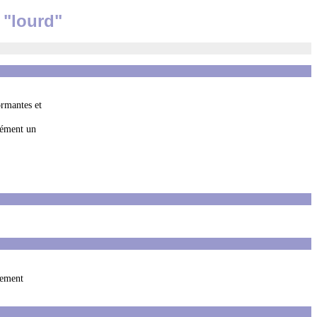
 "lourd"
ormantes et
rcément un
plement