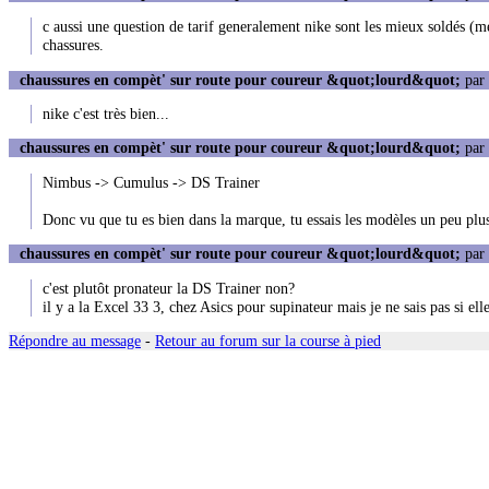
c aussi une question de tarif generalement nike sont les mieux soldés (mer
chassures.
chaussures en compèt' sur route pour coureur &quot;lourd&quot;
par
nike c'est très bien...
chaussures en compèt' sur route pour coureur &quot;lourd&quot;
par
Nimbus -> Cumulus -> DS Trainer
Donc vu que tu es bien dans la marque, tu essais les modèles un peu plus
chaussures en compèt' sur route pour coureur &quot;lourd&quot;
par
c'est plutôt pronateur la DS Trainer non?
il y a la Excel 33 3, chez Asics pour supinateur mais je ne sais pas si el
Répondre au message
-
Retour au forum sur la course à pied