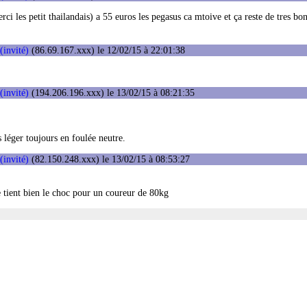
ci les petit thailandais) a 55 euros les pegasus ca mtoive et ça reste de tres bo
(invité)
(86.69.167.xxx) le 12/02/15 à 22:01:38
(invité)
(194.206.196.xxx) le 13/02/15 à 08:21:35
 léger toujours en foulée neutre.
(invité)
(82.150.248.xxx) le 13/02/15 à 08:53:27
le tient bien le choc pour un coureur de 80kg