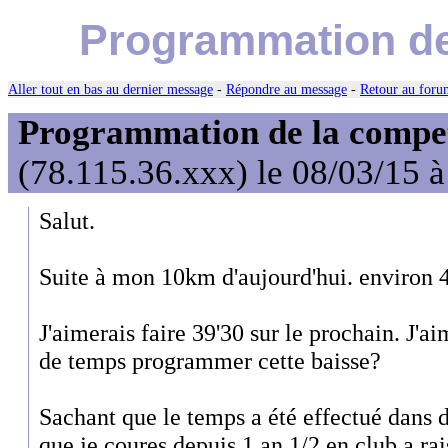
Programmation de 
Aller tout en bas au dernier message
-
Répondre au message
-
Retour au forum
Programmation de la compet'
(78.115.36.xxx) le 08/03/15 
Salut.
Suite à mon 10km d'aujourd'hui. environ 
J'aimerais faire 39'30 sur le prochain. J'
de temps programmer cette baisse?
Sachant que le temps a été effectué dans d
que je coures depuis 1 an 1/2 en club a ra