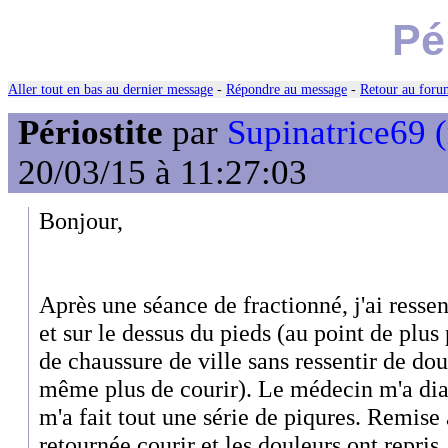
Pé
Aller tout en bas au dernier message
-
Répondre au message
-
Retour au forum
Périostite
par
Supinatrice69
20/03/15 à 11:27:03
Bonjour,
Après une séance de fractionné, j'ai ressen
et sur le dessus du pieds (au point de plu
de chaussure de ville sans ressentir de dou
même plus de courir). Le médecin m'a diag
m'a fait tout une série de piqures. Remise 
retournée courir et les douleurs ont repris.