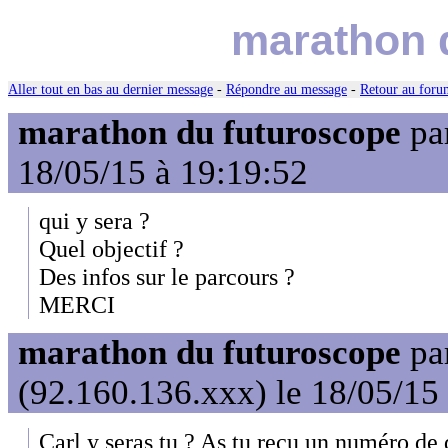
marathon 
Aller tout en bas au dernier message
-
Répondre au message
-
Retour au forum
marathon du futuroscope
pa
18/05/15 à 19:19:52
qui y sera ?
Quel objectif ?
Des infos sur le parcours ?
MERCI
marathon du futuroscope
pa
(92.160.136.xxx) le 18/05/15
Carl y seras tu ? As tu reçu un numéro de 