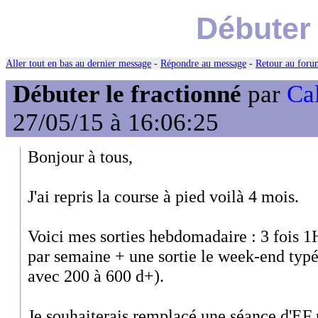
Débuter 
Aller tout en bas au dernier message
-
Répondre au message
-
Retour au forum
Débuter le fractionné
par
Ca
27/05/15 à 16:06:25
Bonjour à tous,
J'ai repris la course à pied voilà 4 mois.
Voici mes sorties hebdomadaire : 3 fois 
par semaine + une sortie le week-end typé
avec 200 à 600 d+).
Je souhaiterais remplacé une séance d'EF 