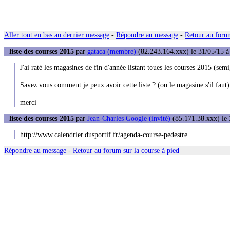
Aller tout en bas au dernier message
-
Répondre au message
-
Retour au forum
liste des courses 2015
par
gataca (membre)
(82.243.164.xxx) le 31/05/15 à
J'ai raté les magasines de fin d'année listant toues les courses 2015 (semi,
Savez vous comment je peux avoir cette liste ? (ou le magasine s'il faut)
merci
liste des courses 2015
par
Jean-Charles Google (invité)
(85.171.38.xxx) le 
http://www.calendrier.dusportif.fr/agenda-course-pedestre
Répondre au message
-
Retour au forum sur la course à pied