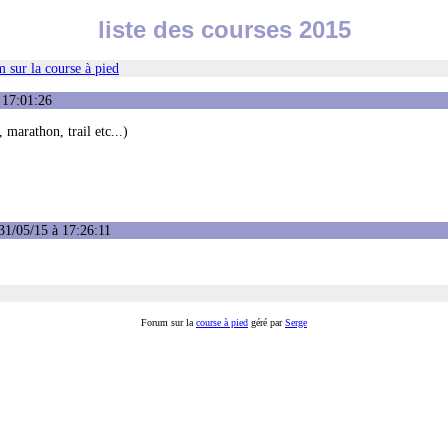
liste des courses 2015
 sur la course à pied
 17:01:26
 marathon, trail etc...)
31/05/15 à 17:26:11
Forum sur la
course à pied
géré par
Serge