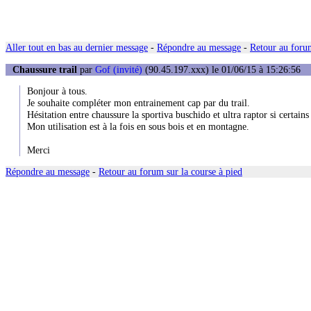
Aller tout en bas au dernier message
-
Répondre au message
-
Retour au forum
Chaussure trail
par
Gof (invité)
(90.45.197.xxx) le 01/06/15 à 15:26:56
Bonjour à tous.
Je souhaite compléter mon entrainement cap par du trail.
Hésitation entre chaussure la sportiva buschido et ultra raptor si certains
Mon utilisation est à la fois en sous bois et en montagne.
Merci
Répondre au message
-
Retour au forum sur la course à pied