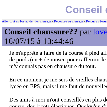
Conseil
Aller tout en bas au dernier message
-
Répondre au message
-
Retour au forum
Conseil chaussure??
par
lov
16/07/15 à 13:44:46
Je m'apprête à faire de la course à pied a
de poids (en + de muscu pour raffermir le 
m'y connais pas en chaussure du tout.
En ce moment je me sers de vieilles chaus
lycée en EPS, mais il me faut de nouvelle
Des amis à moi m'ont conseillés en plus 
course, des lacets élastiques. Quelqu'un 