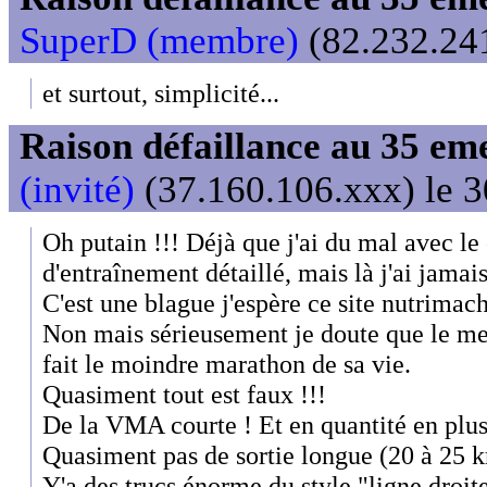
SuperD (membre)
(82.232.241
et surtout, simplicité...
Raison défaillance au 35 e
(invité)
(37.160.106.xxx) le 3
Oh putain !!! Déjà que j'ai du mal avec le
d'entraînement détaillé, mais là j'ai jamais
C'est une blague j'espère ce site nutrimach
Non mais sérieusement je doute que le me
fait le moindre marathon de sa vie.
Quasiment tout est faux !!!
De la VMA courte ! Et en quantité en plus
Quasiment pas de sortie longue (20 à 25 
Y'a des trucs énorme du style "ligne droit