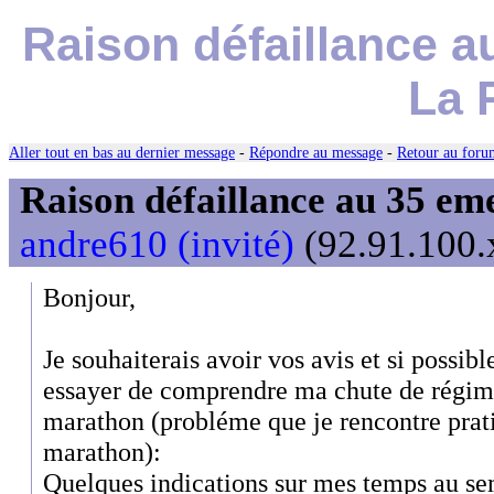
Raison défaillance 
La 
Aller tout en bas au dernier message
-
Répondre au message
-
Retour au forum
Raison défaillance au 35 e
andre610 (invité)
(92.91.100.x
Bonjour,
Je souhaiterais avoir vos avis et si possib
essayer de comprendre ma chute de régim
marathon (probléme que je rencontre pra
marathon):
Quelques indications sur mes temps au se