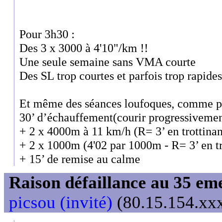
Pour 3h30 :
Des 3 x 3000 à 4'10"/km !!
Une seule semaine sans VMA courte
Des SL trop courtes et parfois trop rapides
Et même des séances loufoques, comme p
30’ d’échauffement(courir progressivemen
+ 2 x 4000m à 11 km/h (R= 3’ en trottinan
+ 2 x 1000m (4'02 par 1000m - R= 3’ en tr
+ 15’ de remise au calme
Raison défaillance au 35 e
picsou (invité)
(80.15.154.xxx