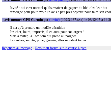
Invité : oui c'est normal qu'ils essaient de gagner du blé, c'est leur but.
renseigne pour pour avoir un avis à peu près objectif pour faire son choi
avis montre GPS Garmin
par
(invité)
(109.3.137.xxx) le 03/12/15 à 14:3
Il n'a qu'à prendre un modèle décathlon
Pas cher, lourd, imprecis, il en aura pour son argent !
Mais à éviter, la Tom tom qui prend au poignet
Les autres, suunto, polar, garmin, elles se valent toutes
Répondre au message
-
Retour au forum sur la course à pied