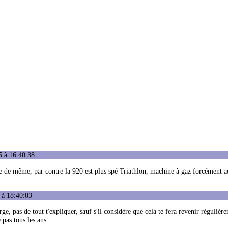
5 à 16:40:38
ire de même, par contre la 920 est plus spé Triathlon, machine à gaz forcément a
 à 18:40:03
e, pas de tout t'expliquer, sauf s'il considère que cela te fera revenir régulièr
pas tous les ans.