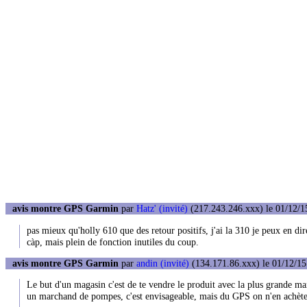
avis montre GPS Garmin
par
Hatz' (invité)
(217.243.246.xxx) le 01/12/1
pas mieux qu'holly 610 que des retour positifs, j'ai la 310 je peux en d
càp, mais plein de fonction inutiles du coup.
avis montre GPS Garmin
par
andin (invité)
(134.171.86.xxx) le 01/12/15
Le but d'un magasin c'est de te vendre le produit avec la plus grande marg
un marchand de pompes, c'est envisageable, mais du GPS on n'en achète 