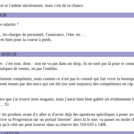
t et t'aident sincèrement, mais c'est de la chance.
0:26
s salariés ?
les charges de personnel, l'assurance, l'elec etc ....
ès bien pour la course à pieds,
 10:05:19
er...c'est tout, donc : non ne va pas dans un shop, ils ne sont pas là pour te cons
niques de ventes, ne pas l'oublier...
ellement compétents, mais comme ce n'est pas le conseil qui fait vivre la boutiq
ouvent tenues par des mecs qui ont été (ou sont toujours) des compétiteurs en càp
être que j'ai trouvé mon magasin, mais j'aurai bien bien galéré (et évidemment 
...:S)
les produits avant d'y aller et d'avoir déjà des questions spécifiques à poser ava
ivre sa Progression sur un portail Internet" alors là le mec va passer en mode c
s qu'à côté sur peut trouver dans sa réserve des 310-610 à 140€...
 à 14:52:33