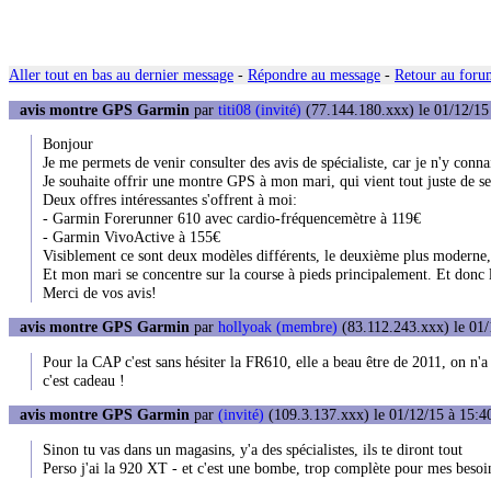
Aller tout en bas au dernier message
-
Répondre au message
-
Retour au forum
avis montre GPS Garmin
par
titi08 (invité)
(77.144.180.xxx) le 01/12/15
Bonjour
Je me permets de venir consulter des avis de spécialiste, car je n'y conn
Je souhaite offrir une montre GPS à mon mari, qui vient tout juste de se 
Deux offres intéressantes s'offrent à moi:
- Garmin Forerunner 610 avec cardio-fréquencemètre à 119€
- Garmin VivoActive à 155€
Visiblement ce sont deux modèles différents, le deuxième plus moderne, 
Et mon mari se concentre sur la course à pieds principalement. Et donc 
Merci de vos avis!
avis montre GPS Garmin
par
hollyoak (membre)
(83.112.243.xxx) le 01/
Pour la CAP c'est sans hésiter la FR610, elle a beau être de 2011, on n'a
c'est cadeau !
avis montre GPS Garmin
par
(invité)
(109.3.137.xxx) le 01/12/15 à 15:4
Sinon tu vas dans un magasins, y'a des spécialistes, ils te diront tout
Perso j'ai la 920 XT - et c'est une bombe, trop complète pour mes besoi