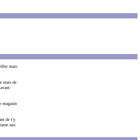
eiller mais
ue mais de
 avant
le magasin
nt de t'y
hasse aux