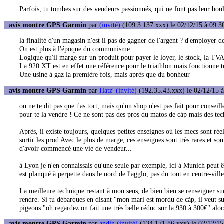
Parfois, tu tombes sur des vendeurs passionnés, qui ne font pas leur boulo
avis montre GPS Garmin
par
(invité)
(109.3.137.xxx) le 02/12/15 à 09:3
la finalité d'un magasin n'est il pas de gagner de l'argent ? d'employer de
On est plus à l'époque du communisme
Logique qu'il marge sur un produit pour payer le loyer, le stock, la TVA, 
La 920 XT est en effet une référence pour le triathlon mais fonctionne tr
Une usine à gaz la première fois, mais après que du bonheur
avis montre GPS Garmin
par
Hatz' (invité)
(192.35.43.xxx) le 02/12/15 à
on ne te dit pas que t'as tort, mais qu'un shop n'est pas fait pour conseill
pour te la vendre ! Ce ne sont pas des pros du matos de càp mais des tech
Après, il existe toujours, quelques petites enseignes où les mecs sont ré
sortir les prod Avec le plus de marge, ces enseignes sont très rares et s
d'avoir commencé une vie de vendeur...
à Lyon je n'en connaissais qu'une seule par exemple, ici à Munich peut 
est planqué à perpette dans le nord de l'agglo, pas du tout en centre-ville
La meilleure technique restant à mon sens, de bien bien se renseigner sur 
rendre. Si tu débarques en disant "mon mari est mordu de càp, il veut su
pigeons "oh regardez on fait une très belle réduc sur la 930 à 300€" alor
avis montre GPS Garmin
par
andin (invité)
(134.171.86.xxx) le 02/12/15