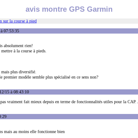
avis montre GPS Garmin
 sur la course à pied
 à 07:53:35
ais absolument rien!
mettre à la course à pieds.
mais plus diversifié.
le premier modèle semble plus spécialisé en ce sens non?
12/15 à 08:43:10
 pas vraiment fait mieux depuis en terme de fonctionnalités utiles pour la CAP. 
0:29
ns mais au moins elle fonctionne bien