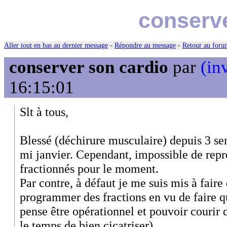
conserve
Aller tout en bas au dernier message
-
Répondre au message
-
Retour au forum
conserver son cardio
par
(in
16:15:01
Slt à tous,
Blessé (déchirure musculaire) depuis 3 se
mi janvier. Cependant, impossible de repr
fractionnés pour le moment.
Par contre, à défaut je me suis mis à faire
programmer des fractions en vu de faire
pense être opérationnel et pouvoir courir
le temps de bien cicatriser).