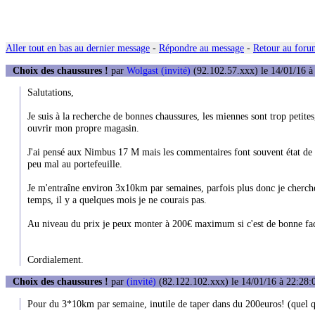
Aller tout en bas au dernier message
-
Répondre au message
-
Retour au forum
Choix des chaussures !
par
Wolgast (invité)
(92.102.57.xxx) le 14/01/16 à
Salutations,
Je suis à la recherche de bonnes chaussures, les miennes sont trop petites, 
ouvrir mon propre magasin.
J'ai pensé aux Nimbus 17 M mais les commentaires font souvent état de le
peu mal au portefeuille.
Je m'entraîne environ 3x10km par semaines, parfois plus donc je cherche
temps, il y a quelques mois je ne courais pas.
Au niveau du prix je peux monter à 200€ maximum si c'est de bonne factu
Cordialement.
Choix des chaussures !
par
(invité)
(82.122.102.xxx) le 14/01/16 à 22:28:
Pour du 3*10km par semaine, inutile de taper dans du 200euros! (quel que 