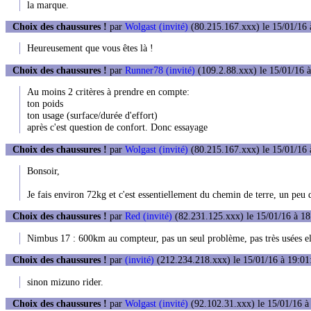
la marque.
Choix des chaussures !
par
Wolgast (invité)
(80.215.167.xxx) le 15/01/16 
Heureusement que vous êtes là !
Choix des chaussures !
par
Runner78 (invité)
(109.2.88.xxx) le 15/01/16 
Au moins 2 critères à prendre en compte:
ton poids
ton usage (surface/durée d'effort)
après c'est question de confort. Donc essayage
Choix des chaussures !
par
Wolgast (invité)
(80.215.167.xxx) le 15/01/16 
Bonsoir,
Je fais environ 72kg et c'est essentiellement du chemin de terre, un peu 
Choix des chaussures !
par
Red (invité)
(82.231.125.xxx) le 15/01/16 à 18
Nimbus 17 : 600km au compteur, pas un seul problème, pas très usées el
Choix des chaussures !
par
(invité)
(212.234.218.xxx) le 15/01/16 à 19:01
sinon mizuno rider.
Choix des chaussures !
par
Wolgast (invité)
(92.102.31.xxx) le 15/01/16 à