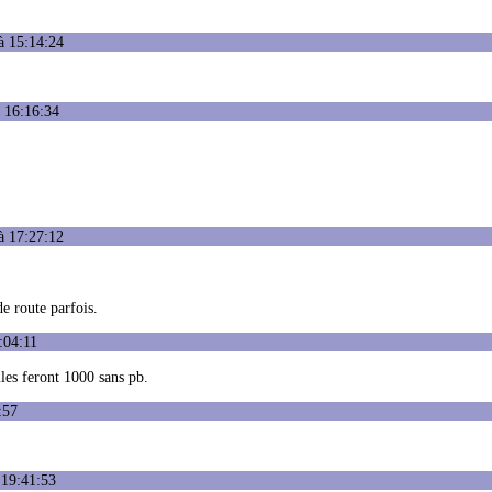
à 15:14:24
à 16:16:34
à 17:27:12
de route parfois.
:04:11
les feront 1000 sans pb.
:57
 19:41:53