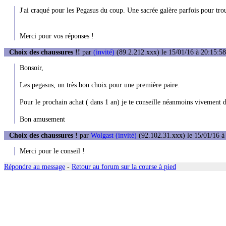
J'ai craqué pour les Pegasus du coup. Une sacrée galère parfois pour trouv
Merci pour vos réponses !
Choix des chaussures !!
par
(invité)
(89.2.212.xxx) le 15/01/16 à 20:15:58
Bonsoir,
Les pegasus, un très bon choix pour une première paire.
Pour le prochain achat ( dans 1 an) je te conseille néanmoins vivement d'
Bon amusement
Choix des chaussures !
par
Wolgast (invité)
(92.102.31.xxx) le 15/01/16 à
Merci pour le conseil !
Répondre au message
-
Retour au forum sur la course à pied