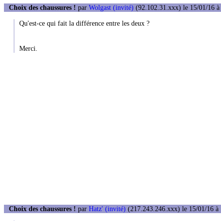
Choix des chaussures !
par
Wolgast (invité)
(92.102.31.xxx) le 15/01/16 à
Qu'est-ce qui fait la différence entre les deux ?
Merci.
Choix des chaussures !
par
Hatz' (invité)
(217.243.246.xxx) le 15/01/16 à