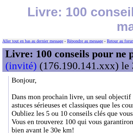
Livre: 100 consei
ma
Aller tout en bas au dernier message
-
Répondre au message
-
Retour au forum
Livre: 100 conseils pour ne 
(invité)
(176.190.141.xxx) le 
Bonjour,
Dans mon prochain livre, un seul objectif 
astuces sérieuses et classiques que les cou
Oubliez les 5 ou 10 conseils clés que vous a
Vous en trouverez 100 qui vous garantiron
bien avant le 30e km!