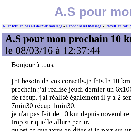
A.S pour mo
Aller tout en bas au dernier message
-
Répondre au message
-
Retour au forum
A.S pour mon prochain 10 
le 08/03/16 à 12:37:44
Bonjour à tous,
j'ai besoin de vos conseils.je fais le 10 
prochain.j'ai réalisé jeudi dernier un 6
de récup. j'ai réalisé également il y a 2
7min30 récup 1min30.
je n'ai pas fait de 10 km depuis novembre d
trop sur quelle allure partir.
qu'est ce que vous en dites si je pars sur 