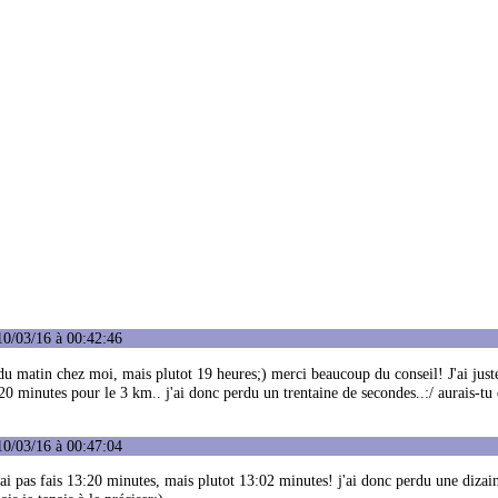
10/03/16 à 00:42:46
 du matin chez moi, mais plutot 19 heures;) merci beaucoup du conseil! J'ai just
3:20 minutes pour le 3 km.. j'ai donc perdu un trentaine de secondes..:/ aurais-tu 
10/03/16 à 00:47:04
ai pas fais 13:20 minutes, mais plutot 13:02 minutes! j'ai donc perdu une dizai