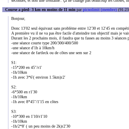
secondes, et non une trentaine.. ça ne change pas beaucoup les choses, mai
Course a pied- 3 km en moins de 11 min
par
picnolimit (membre)
(91.234
Bonjour,
Donc 13'02 seul équivaut sans problème entre 12'30 et 12'45 en compéti
A première vu il ne va pas être facile d'atteindre ton objectif mais je vai
Durant les 2 prochains mois, il faudra que tu fasses au moins 3 séances 
-une séance courte type 200/300/400/500
-une séance d'1h à 10km/h
-une séance de fartleck ou de côtes une sem sur 2
S1:
-15*200 en 45"/r1'
-1h/10km
-1h avec 3*6'( environ 1.5km)r2'
S2:
-6*500 en r1'30
-1h/10km
-1h avec 8*45"/1'15 en côtes
S3:
-10*300 en 1'10/r1'10
-1h/10km
-1h/2*8' ( un peu moins de 2k)r2'30