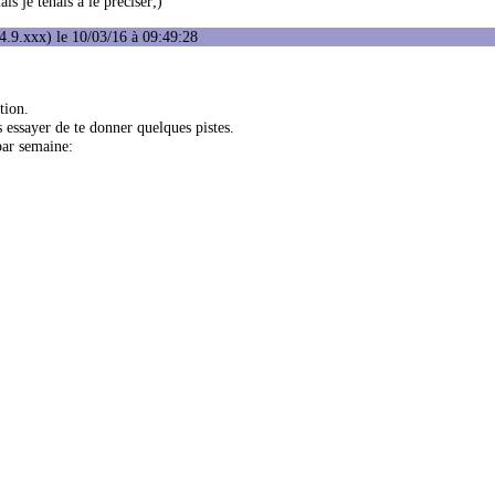
s je tenais à le préciser;)
.9.xxx) le 10/03/16 à 09:49:28
tion.
s essayer de te donner quelques pistes.
par semaine: