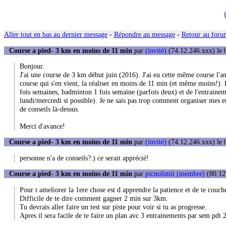
Aller tout en bas au dernier message
-
Répondre au message
-
Retour au forum
Course a pied- 3 km en moins de 11 min
par
(invité)
(74.12.246.xxx) le 
Bonjour.
J'ai une course de 3 km début juin (2016). J'ai eu cette même course l'an
course qui s'en vient, la réaliser en moins de 11 min (et même moins!). D
fois semaines, badminton 1 fois semaine (parfois deux) et de l'entraineme
lundi/mercredi si possible). Je ne sais pas trop comment organiser mes 
de conseils là-dessus.
Merci d'avance!
Course a pied- 3 km en moins de 11 min
par
(invité)
(74.12.246.xxx) le 
personne n'a de conseils?:) ce serait apprécié!
Course a pied- 3 km en moins de 11 min
par
picnolimit (membre)
(80.12.
Pour t ameliorer la 1ere chose est d apprendre la patience et de te couc
Difficile de te dire comment gagner 2 min sur 3km.
Tu devrais aller faire un test sur piste pour voir si tu as progresse.
Apres il sera facile de te faire un plan avc 3 entrainements par sem pdt 