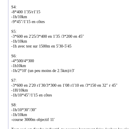
S4:
-8*400 1'35/r1'15
-1h/10km
-9*45"/1'15 en côtes
S5:
-3*600 en 2'25/3*400 en 1'35 /3*200 en 45"
-1h/10km
-1h avec test sur 1500m en 5'30-5'45
S6:
-4*500/4*300
-1h10km
-1h/2*10' (un peu moins de 2.5km)/r3'
S7:
-3*600 en 2'20 r1'30/3*300 en 1'08 r1'10 en /3*150 en 32" r 45"
-1H/10km
-1h/10*45"/1'15 en côtes
S8:
-1h/10*30"/30"
-1h/10km
-course 3000m objectif 11'