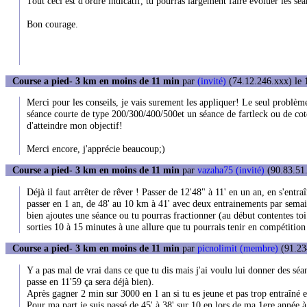
Tout ceci est d'ordre indicatif, tu pourras largement faire évoluer les séa
Bon courage.
Course a pied- 3 km en moins de 11 min
par
(invité)
(74.12.246.xxx) le 
Merci pour les conseils, je vais surement les appliquer! Le seul problème,
séance courte de type 200/300/400/500et un séance de fartleck ou de cotes
d'atteindre mon objectif!
Merci encore, j'apprécie beaucoup;)
Course a pied- 3 km en moins de 11 min
par
vazaha75 (invité)
(90.83.51.
Déjà il faut arrêter de rêver ! Passer de 12'48" à 11' en un an, en s'entr
passer en 1 an, de 48' au 10 km à 41' avec deux entrainements par semain
bien ajoutes une séance ou tu pourras fractionner (au début contentes toi
sorties 10 à 15 minutes à une allure que tu pourrais tenir en compétition
Course a pied- 3 km en moins de 11 min
par
picnolimit (membre)
(91.234
Y a pas mal de vrai dans ce que tu dis mais j'ai voulu lui donner des séanc
passe en 11'59 ça sera déjà bien).
Après gagner 2 min sur 3000 en 1 an si tu es jeune et pas trop entraîné e
Pour ma part je suis passé de 45' à 38' sur 10 en lors de ma 1ere année à