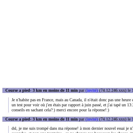
Course a pied- 3 km en moins de 11 min
par
(invité)
(74.12.246.xxx) le 
Je n'habite pas en France, mais au Canada, il n'était donc pas une heure
un test pour voir où j'en étais par rapport à juin passé, et j'ai tapé un 1
conseils en sachant cela?:) merci encore pour la réponse!:)
Course a pied- 3 km en moins de 11 min
par
(invité)
(74.12.246.xxx) le 
dsl, je me suis trompé dans ma réponse! à mon dernier nouvel essai je n'