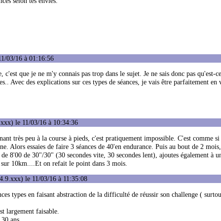
nces selon tes envies.
11/03/16 à 01:16:56
 c'est que je ne m'y connais pas trop dans le sujet. Je ne sais donc pas qu'est-c
.. Avec des explications sur ces types de séances, je vais être parfaitement en 
xxx) le 11/03/16 à 10:34:36
aînant très peu à la course à pieds, c'est pratiquement impossible. C'est comme si
e. Alors essaies de faire 3 séances de 40'en endurance. Puis au bout de 2 mois, 
 de 8'00 de 30"/30" (30 secondes vite, 30 secondes lent), ajoutes également à u
 sur 10km....Et on refait le point dans 3 mois.
.9.xxx) le 11/03/16 à 11:35:08
es types en faisant abstraction de la difficulté de réussir son challenge ( surtou
st largement faisable.
 30 ans.