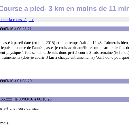
Course a pied- 3 km en moins de 11 mi
 sur la course à pied
09/03/16 à 00:28:21
 passé à pareil date (en juin 2015) et mon temps était de 12:48. J'aimerais bien,
epuis la course de l'année passé, je crois avoir améliorer mon cardio. Je fais d
nt physique 1 fois semaine. Je suis donc prêt à courir 2 fois semaine (le lundi
entrainements (dois-je courir 3 km à chaque entrainement?) Voìlà donc pourquoi 
09/03/16 à 01:08:29
55.xxx) le 09/03/16 à 06:10:28
her avt une heure du mat.
2mois.