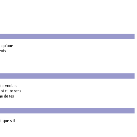
e qu'une
vois
 tu voulais
si tu te sens
ne de tes
t que s'il