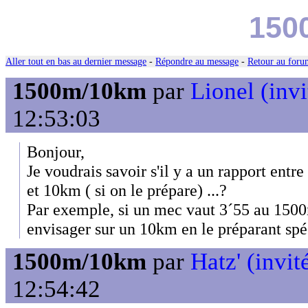
150
Aller tout en bas au dernier message
-
Répondre au message
-
Retour au forum
1500m/10km
par
Lionel (invi
12:53:03
Bonjour,
Je voudrais savoir s'il y a un rapport entr
et 10km ( si on le prépare) ...?
Par exemple, si un mec vaut 3´55 au 1500
envisager sur un 10km en le préparant sp
1500m/10km
par
Hatz' (invit
12:54:42