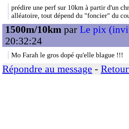
prédire une perf sur 10km à partir d'un ch
alléatoire, tout dépend du "foncier" du co
1500m/10km
par
Le pix (invi
20:32:24
Mo Farah le gros dopé qu'elle blague !!!
Répondre au message
-
Retour