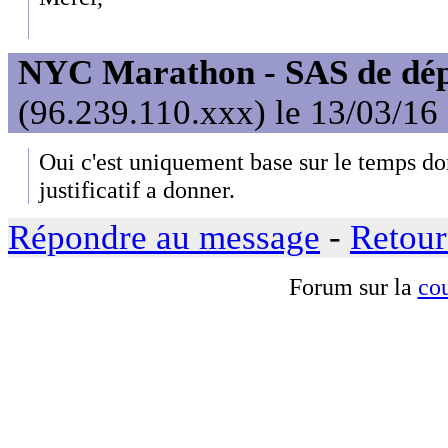
NYC Marathon - SAS de dép
(96.239.110.xxx) le 13/03/16
Oui c'est uniquement base sur le temps do
justificatif a donner.
Répondre au message
-
Retour
Forum sur la
cou