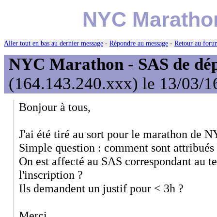
NYC Marathon
Aller tout en bas au dernier message
-
Répondre au message
-
Retour au forum
NYC Marathon - SAS de dép
(164.143.240.xxx) le 13/03/1
Bonjour à tous,
J'ai été tiré au sort pour le marathon de 
Simple question : comment sont attribués 
On est affecté au SAS correspondant au t
l'inscription ?
Ils demandent un justif pour < 3h ?
Merci,