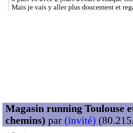
Mais je vais y aller plus doucement et reg
Magasin running Toulouse et
chemins)
par
(invité)
(80.215.