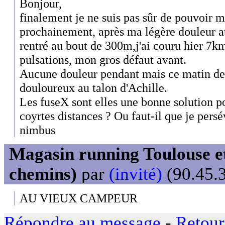
Bonjour,
finalement je ne suis pas sûr de pouvoir 
prochainement, après ma légère douleur au
rentré au bout de 300m,j'ai couru hier 7km
pulsations, mon gros défaut avant.
Aucune douleur pendant mais ce matin d
douloureux au talon d'Achille.
Les fuseX sont elles une bonne solution p
coyrtes distances ? Ou faut-il que je persé
nimbus
Magasin running Toulouse et
chemins)
par
(invité)
(90.45.3
AU VIEUX CAMPEUR
Répondre au message
-
Retour