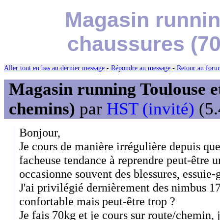
Magasin runnin
chaussures (70
Aller tout en bas au dernier message
-
Répondre au message
-
Retour au forum
Magasin running Toulouse et
chemins)
par
HST (invité)
(5.
Bonjour,
Je cours de manière irrégulière depuis quel
facheuse tendance à reprendre peut-être u
occasionne souvent des blessures, essuie-gl
J'ai privilégié dernièrement des nimbus 1
confortable mais peut-être trop ?
Je fais 70kg et je cours sur route/chemin,