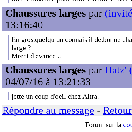
Chaussures larges
par
(invit
13:16:40
En gros.quelqu un connais il de.bonne chau
large ?
Merci d avance ..
Chaussures larges
par
Hatz' 
04/07/16 à 13:21:33
jette un coup d'oeil chez Altra.
Répondre au message
-
Retour
Forum sur la
cou