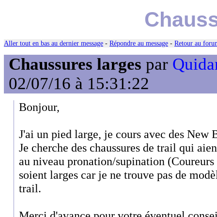
Chauss
Aller tout en bas au dernier message
-
Répondre au message
-
Retour au forum
Chaussures larges
par
Quidam
02/07/16 à 15:31:22
Bonjour,
J'ai un pied large, je cours avec des New
Je cherche des chaussures de trail qui aie
au niveau pronation/supination (Coureurs à
soient larges car je ne trouve pas de mod
trail.
Merci d'avance pour votre éventuel consei