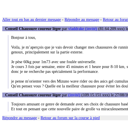
Aller tout en bas au dernier message
-
Répondre au message
-
Retour au forum
Conseil Chaussure coureur léger
par
vladdrake (invité)
(81.64.209.xxx) le
Bonjour à tous,
Voila, je m’aperçois que je vais devoir changer mes chaussures de runni
genoux, principalement sur la partie externe.
Je pèse 60kg pour 1m73 avec une foulée universelle.
Je cours 3 fois par semaine, entre 45 minutes et 1 heure pour 8-10 km, su
donc je ne recherche pas spécialement la performance.
je pense m'orienter vers des Mizuno wave rider ou des asics gel cumulus 
Qu'en pensez vous ? Quelle est la meilleur chaussure pour éviter les do
Conseil Chaussure coureur léger
par
(invité)
(109.15.151.xxx) le 27/08/1
Toujours amusant ce genre de demande avec ses choix de chaussure basé 
Et tout en pensant que cette nouvelle paire de grolle va miraculeusement
Répondre au message
-
Retour au forum sur la course à pied