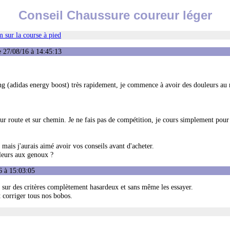
Conseil Chaussure coureur léger
 sur la course à pied
 27/08/16 à 14:45:13
ng (adidas energy boost) très rapidement, je commence à avoir des douleurs au 
r route et sur chemin. Je ne fais pas de compétition, je cours simplement pour l
mais j'aurais aimé avoir vos conseils avant d'acheter.
uleurs aux genoux ?
6 à 15:03:05
sur des critères complètement hasardeux et sans même les essayer.
 corriger tous nos bobos.