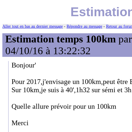
Estimatio
Aller tout en bas au dernier message
-
Répondre au message
-
Retour au forum
Estimation temps 100km
pa
04/10/16 à 13:22:32
Bonjour'
Pour 2017,j'envisage un 100km,peut être 
Sur 10km,je suis à 40',1h32 sur sémi et 3
Quelle allure prévoir pour un 100km
Merci