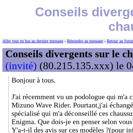
Conseils diverg
cha
Aller tout en bas au dernier message
-
Répondre au message
-
Retour au forum
Conseils divergents sur le c
(invité)
(80.215.135.xxx) le 0
Bonjour à tous.
J'ai récemment vu un podologue qui m'a co
Mizuno Wave Rider. Pourtant,j'ai échang
spécialisé qui m'a déconseillé ces chauss
Enigma. Que dois-je en penser selon vous
Y'a-t-il des avis sur ces modèles ?(pour in