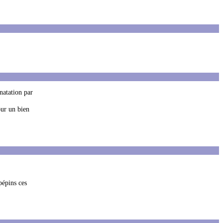
natation par
our un bien
 pépins ces