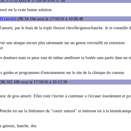
62.173.35.xxx) le 17/10/16 à 09:37:50
morti est la vraie bonne solution.
 (invité)
(90.34.194.xxx) le 17/10/16 à 10:08:48
'amorti, par le biais de la triple flexion cheville/genou/hanche. Je te conseille d
voir une attaque encore plus talonnante sur un genou verrouillé en extension
ur.
 des douleurs mais tu peux tout de même améliorer ta foulée sans partir dans un
nts guides et programmes d'entrainement sur le site de la clinique du coureur.
(88.165.108.xxx) le 17/10/16 à 10:13:39
avec de gros amorti. Elles vont t'inciter à continuer a t'écraser lourdement et p
Penche toi sur la littérature du "courir naturel" et intéresse toi à la biomécaniqu
ux genoux, hanche, dos.