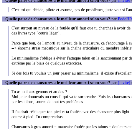
Quelle paire de chaussures a le meilleur amorti selon vous?
par
(invité)
(
C'est toi qui décide, pilote et assume, pas de problèmes, juste voir si l'a
Quelle paire de chaussures a le meilleur amorti selon vous?
par
PodoHRD
C'est surtout au niveau de la foulée qu'il faut que tu cherches à avoir de l
des livres type "courir léger".
Parce que bon, de l'amorti au niveau de la chaussure, ça t'encourage à a
--> énorme stress mécanique sur la chaîne articulaire du membre inférie
Le minimalisme t'oblige à éviter l'attaque talon en la sanctionnant par
extrême par le biais de quelques exercices.
Si des fois tu voulais un jour passer au minimalisme, il existe d'excelle
Quelle paire de chaussures a le meilleur amorti selon vous?
par
(invité)
Tu as mal aux genoux et au dos ?
Moi je te donnerais un conseil qui va te surprendre. Fuis les chaussures 
par les talons, source de tout tes problèmes.
Il faudrait rééduquer ton pied et ta foulée avec des chaussure plus light. 
course à pied. Tu comprendras...
Chaussures à gros amorti = mauvaise foulée par les talons = douleurs a