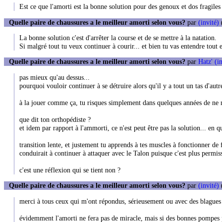
Est ce que l'amorti est la bonne solution pour des genoux et dos fragiles 
Quelle paire de chaussures a le meilleur amorti selon vous?
par
(invité)
(
La bonne solution c'est d'arrêter la course et de se mettre à la natation.
Si malgré tout tu veux continuer à courir... et bien tu vas entendre tout 
Quelle paire de chaussures a le meilleur amorti selon vous?
par
Hatz' (i
pas mieux qu'au dessus...
pourquoi vouloir continuer à se détruire alors qu'il y a tout un tas d'au
à la jouer comme ça, tu risques simplement dans quelques années de ne
que dit ton orthopédiste ?
et idem par rapport à l'ammorti, ce n'est peut être pas la solution... en 
transition lente, et justement tu apprends à tes muscles à fonctionner de 
conduirait à continuer à attaquer avec le Talon puisque c'est plus permiss
c'est une réflexion qui se tient non ?
Quelle paire de chaussures a le meilleur amorti selon vous?
par
(invité)
merci à tous ceux qui m'ont répondus, sérieusement ou avec des blagues 
évidemment l'amorti ne fera pas de miracle, mais si des bonnes pompes pe