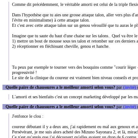
Comme dit précédemment, le véritable amorti est celui de la triple flex
Dans l'hypothèse que tu aies une grosse attaque talon, aller vers plus d'am
l'évite en minimalisme) à cette attaque talon.
Et c'est avec cette attaque talon sur un genou vérouillé que tu auras le p
Imagine que tu saute du haut d'une chaise sur les talons.. Quel va être le
1) mettre un bout de mousse sous tes talon et retomber sur ces derniers 
2) réceptionner en fléchissant cheville, genou et hanche.
Tu peux par exemple te tourner vers des bouquins comme "courir léger - 
progressivité !
Le site de la clinique du coureur est vraiment bien niveau conseils et 
Quelle paire de chaussures a le meilleur amorti selon vous?
par
(invité)
L'amorti et ses bienfaits c'est un concept marketing développé par les 
Quelle paire de chaussures a le meilleur amorti selon vous?
par
(invité)
J'enfonce le clou :
coureur débutant il y a deux ans, j'ai rapidement eu mal aux genoux et au
Persévérant, je me suis alors acheté des Mizuno Sayonara 2, et là, miracl
Ce n'est qu'après que j'ai découvert qu'elles avaient un drop de 6 contre