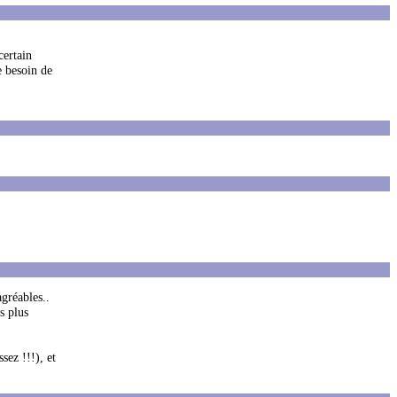
certain
e besoin de
gréables..
s plus
sez !!!), et