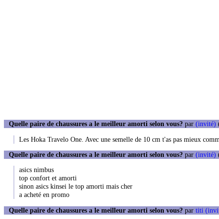
Quelle paire de chaussures a le meilleur amorti selon vous?
par
(invité)
(
Les Hoka Travelo One. Avec une semelle de 10 cm t'as pas mieux comme 
Quelle paire de chaussures a le meilleur amorti selon vous?
par
(invité)
asics nimbus
top confort et amorti
sinon asics kinsei le top amorti mais cher
a acheté en promo
Quelle paire de chaussures a le meilleur amorti selon vous?
par
titi (invi