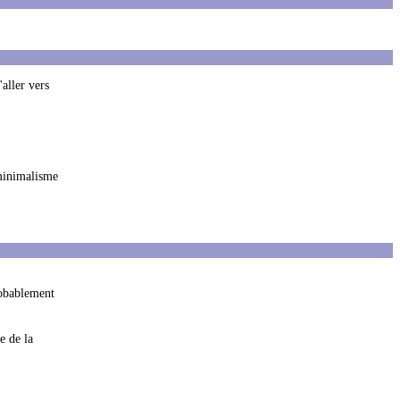
'aller vers
 minimalisme
robablement
e de la