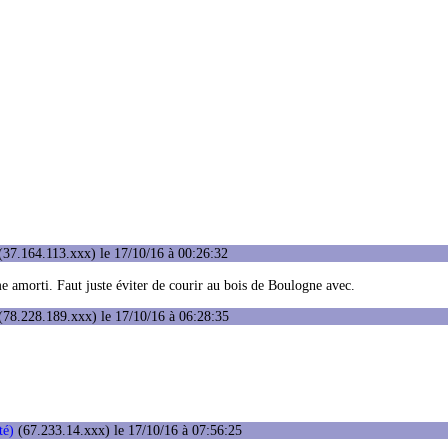
37.164.113.xxx) le 17/10/16 à 00:26:32
amorti. Faut juste éviter de courir au bois de Boulogne avec.
(78.228.189.xxx) le 17/10/16 à 06:28:35
té)
(67.233.14.xxx) le 17/10/16 à 07:56:25