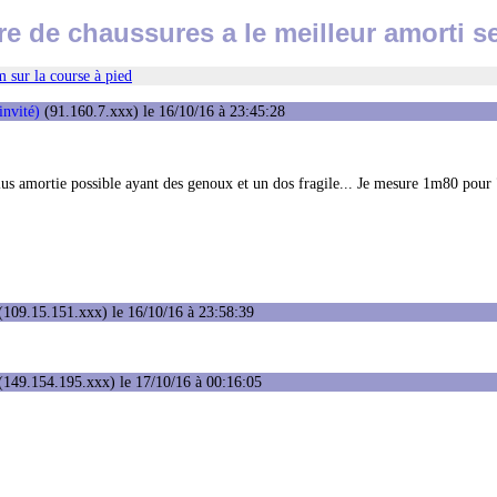
re de chaussures a le meilleur amorti 
 sur la course à pied
invité)
(91.160.7.xxx) le 16/10/16 à 23:45:28
plus amortie possible ayant des genoux et un dos fragile... Je mesure 1m80 pour 
(109.15.151.xxx) le 16/10/16 à 23:58:39
(149.154.195.xxx) le 17/10/16 à 00:16:05