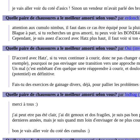
je vais aller voir du coté d'asics ! Sinon un vendeur m'avait parlé des 
Quelle paire de chaussures a le meilleur amorti selon vous?
par
erdonch 
attention aux cumulo nimbus, il faut dans ce cas être équipé pour la plui
Blague à part, si tu recherches un gros amorti, tu peux voir les BONDI4
Cependant, je suis assez d'accord avec Hatz plus haut, il faut voir si ton
Quelle paire de chaussures a le meilleur amorti selon vous?
par
Oui (inv
D'accord avec Hatz', si tu veux continuer à courir, donc ne pas changer 
exemple), pourquoi ne pas envisager une transition vers une approche m
Un mal (c'est embêtant d'en quelque sorte réapprendre à courir, et doul
(potentiel) en définitive.
Fais-tu des exercices de gainage divers, déjà, pour pallier les problèmes
Quelle paire de chaussures a le meilleur amorti selon vous?
par
lndbag (
merci à tous :)
j'ai peut etre pas été clair, j'ai dit genoux et dos fragiles, je suis pas b
dernieres années, mais je suis quand mm loin d'envisager de ne plus cour
bon je vais aller voir du coté des cumulus :)