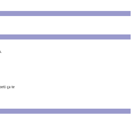
s.
rti ça te