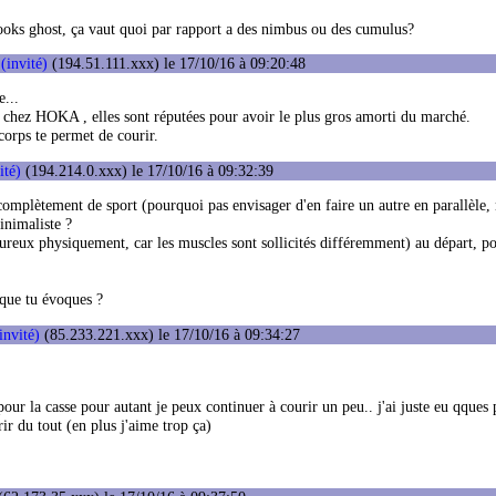
brooks ghost, ça vaut quoi par rapport a des nimbus ou des cumulus?
(invité)
(194.51.111.xxx) le 17/10/16 à 09:20:48
e...
 chez HOKA , elles sont réputées pour avoir le plus gros amorti du marché.
 corps te permet de courir.
ité)
(194.214.0.xxx) le 17/10/16 à 09:32:39
complètement de sport (pourquoi pas envisager d'en faire un autre en parallèle, 
inimaliste ?
oureux physiquement, car les muscles sont sollicités différemment) au départ, p
 que tu évoques ?
invité)
(85.233.221.xxx) le 17/10/16 à 09:34:27
on pour la casse pour autant je peux continuer à courir un peu.. j'ai juste eu qques
ir du tout (en plus j'aime trop ça)