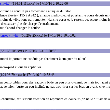
(invité)
(194.51.111.xxx) le 17/10/16 à 10:22:06
portant ne conduit pas forcément à attaquer du talon.
dence élevée ( 195 à AS42 ), attaque medio-pied et pourtant je cours depuis un 
moins de vibrations qui remontent dans le corps et je ressens beaucoup moins l
 d'encaisser plus de charge d'entraînement.
faut d'abord changer la foulée.
onroe (invité)
(60.209.25.xxx) le 17/10/16 à 10:30:02
(88.165.108.xxx) le 17/10/16 à 10:50:36
amorti important ne conduit pas forcément à attaquer du talon".
 médio-pied et que tu appliques.
194.98.79.xxx) le 17/10/16 à 10:58:43
ien confortables pour des Saucony Ride un peu plus dynamique mais tout aussi a
que talon: buste un peu incliné, ne pas trop tirer sur les bras en avant, cheville
a chaussure, fait surtout attention de reprendre en douceur (on ne le dit jamais as