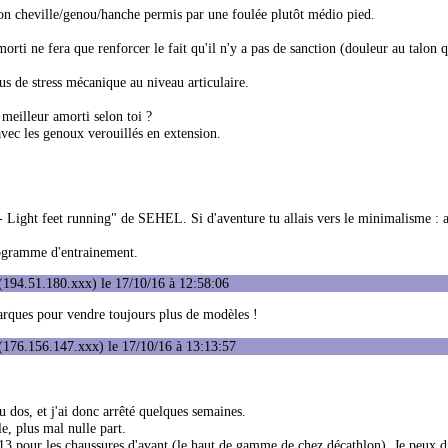
ion cheville/genou/hanche permis par une foulée plutôt médio pied.
orti ne fera que renforcer le fait qu'il n'y a pas de sanction (douleur au talon q
lus de stress mécanique au niveau articulaire.
 meilleur amorti selon toi ?
avec les genoux verouillés en extension.
Light feet running" de SEHEL. Si d'aventure tu allais vers le minimalisme : at
programme d'entrainement.
(194.51.180.xxx) le 17/10/16 à 12:58:06
marques pour vendre toujours plus de modèles !
(176.156.147.xxx) le 17/10/16 à 13:13:57
 dos, et j'ai donc arrêté quelques semaines.
e, plus mal nulle part.
 13 pour les chaussures d'avant (le haut de gamme de chez décathlon). Je peux di