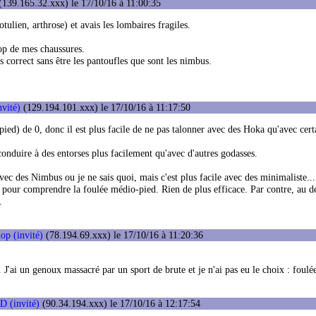
139.165.32.xxx) le 17/10/16 à 11:00:35
ulien, arthrose) et avais les lombaires fragiles.
op de mes chaussures.
 correct sans être les pantoufles que sont les nimbus.
nvité)
(129.194.101.xxx) le 17/10/16 à 11:17:50
pied) de 0, donc il est plus facile de ne pas talonner avec des Hoka qu'avec cert
conduire à des entorses plus facilement qu'avec d'autres godasses.
des Nimbus ou je ne sais quoi, mais c'est plus facile avec des minimaliste... 
, pour comprendre la foulée médio-pied. Rien de plus efficace. Par contre, au dé
.
op (invité)
(78.194.69.xxx) le 17/10/16 à 11:20:36
J'ai un genoux massacré par un sport de brute et je n'ai pas eu le choix : foulée
 (invité)
(90.34.194.xxx) le 17/10/16 à 12:17:54