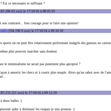
? Est ce nécessaire et suffisant ?
83.206.63.xxx) le 17/10/16 à 08:05:03
et son contraire... bon courage pour te faire une opinion!
nvité)
(194.196.9.xxx) le 17/10/16 à 09:10:10
tres sports où on peut être relativement performant malgrés des genoux en carton
 même plus pouvoir marcher sans douleur.
quoi le minimalisme ne serait pas justement plus aproprié ?
façon à amortir les chocs et à courir plus souple. Alors qu'un sabot avec de l'amo
if...
(85.233.221.xxx) le 17/10/16 à 09:12:29
à deux balles :)
uvent aider à diminuer les risques je suis preneur :)