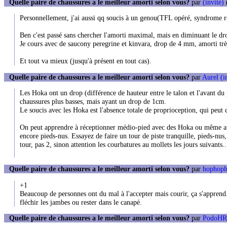
Quelle paire de chaussures a le meilleur amorti selon vous?
par
(invité)
(
Personnellement, j'ai aussi qq soucis à un genou(TFL opéré, syndrome rot
Ben c'est passé sans chercher l'amorti maximal, mais en diminuant le dr
Je cours avec de saucony peregrine et kinvara, drop de 4 mm, amorti très
Et tout va mieux (jusqu'à présent en tout cas).
Quelle paire de chaussures a le meilleur amorti selon vous?
par
Aurel (i
Les Hoka ont un drop (différence de hauteur entre le talon et l'avant du 
chaussures plus basses, mais ayant un drop de 1cm.
Le soucis avec les Hoka est l'absence totale de proprioception, qui peut 
On peut apprendre à réceptionner médio-pied avec des Hoka ou même avec 
encore pieds-nus. Essayez de faire un tour de piste tranquille, pieds-nus
tour, pas 2, sinon attention les courbatures au mollets les jours suivants..
Quelle paire de chaussures a le meilleur amorti selon vous?
par
hophoph
+1
Beaucoup de personnes ont du mal à l'accepter mais courir, ça s'apprend. 
fléchir les jambes ou rester dans le canapé.
Quelle paire de chaussures a le meilleur amorti selon vous?
par
PodoHRD