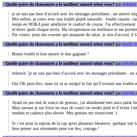
Quelle paire de chaussures a le meilleur amorti selon vous?
par
erdonch 
je ne suis pas bien d'accord avec les messages précédants : un amorti im
Moi même, je cours avec une foulée plutôt naturelle : foulée rasante, ca
temps en HOKA pour améliorer le confort de course. J'ai effectivement 
m'étirer après chaque sortie. Ma récupération est meilleure et me permet
Par contre, pour des coureur qui attaquent du talon, je suis d'accord, il 
Quelle paire de chaussures a le meilleur amorti selon vous?
par
medio m
Bonne foulée et bon amorti le duo gagnant ?
Quelle paire de chaussures a le meilleur amorti selon vous?
par
(invité)
erdonch "je ne suis pas bien d'accord avec les messages précédants : un 
Oui OK peut-être, mais toi tu as intégré le fait qu'il existait une foulée
Quelle paire de chaussures a le meilleur amorti selon vous?
par
(invité)
(
Ayant eu pas mal de soucis de genoux, j'ai abandonné mes asics pulse b
Mais surtout je me force un max de courir en medio pied et d’éviter l'atta
tendues et cadence plus élevée. Mes genoux me remercient :)
Si c'est pour la reprise de la cap apres plusieurs blessures, quelque soit l
bien penser aux etirements pour ton dos, courage !