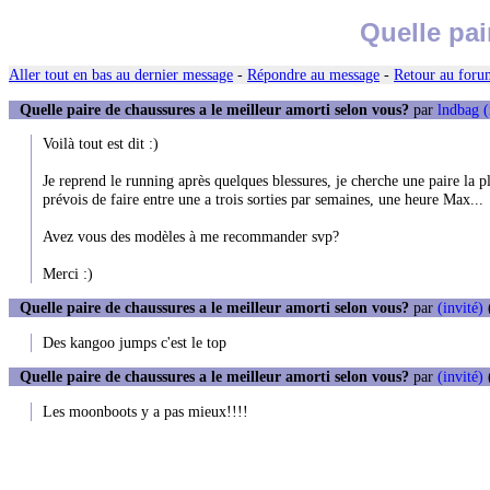
Quelle pai
Aller tout en bas au dernier message
-
Répondre au message
-
Retour au forum
Quelle paire de chaussures a le meilleur amorti selon vous?
par
lndbag (
Voilà tout est dit :)
Je reprend le running après quelques blessures, je cherche une paire la 
prévois de faire entre une a trois sorties par semaines, une heure Max...
Avez vous des modèles à me recommander svp?
Merci :)
Quelle paire de chaussures a le meilleur amorti selon vous?
par
(invité)
Des kangoo jumps c'est le top
Quelle paire de chaussures a le meilleur amorti selon vous?
par
(invité)
Les moonboots y a pas mieux!!!!