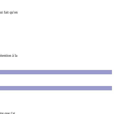
ui fait qu'on
tention à la
re que j'ai