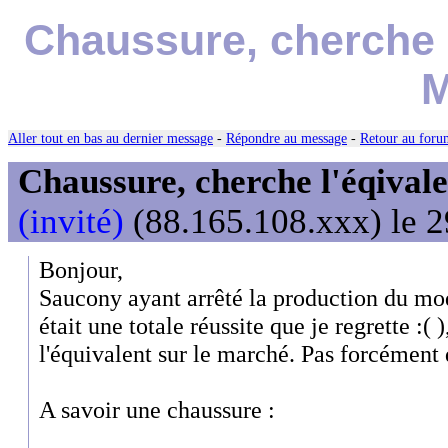
Chaussure, cherche l
M
Aller tout en bas au dernier message
-
Répondre au message
-
Retour au forum
Chaussure, cherche l'éqival
(invité)
(88.165.108.xxx) le 2
Bonjour,
Saucony ayant arrêté la production du mo
était une totale réussite que je regrette :( 
l'équivalent sur le marché. Pas forcémen
A savoir une chaussure :