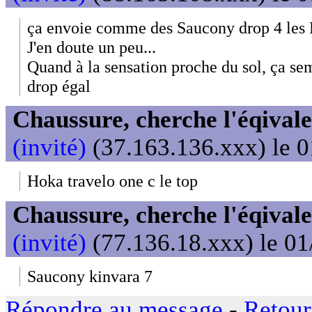
ça envoie comme des Saucony drop 4 les
J'en doute un peu...
Quand à la sensation proche du sol, ça se
drop égal
Chaussure, cherche l'éqival
(invité)
(37.163.136.xxx) le 0
Hoka travelo one c le top
Chaussure, cherche l'éqival
(invité)
(77.136.18.xxx) le 01
Saucony kinvara 7
Répondre au message
-
Retour