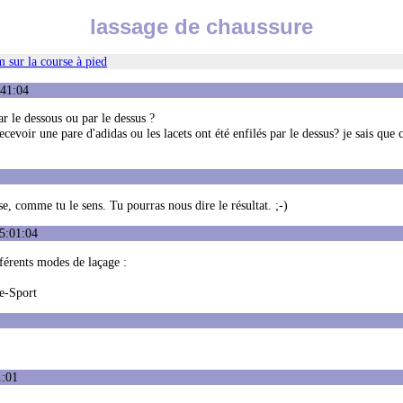
lassage de chaussure
 sur la course à pied
:41:04
ar le dessous ou par le dessus ?
recevoir une pare d'adidas ou les lacets ont été enfilés par le dessus? je sais que c
se, comme tu le sens. Tu pourras nous dire le résultat. ;-)
15:01:04
fférents modes de laçage :
e-Sport
1:01