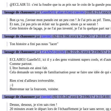
@ECLAIR 51: c'est la foudre que tu as pris sur le coin de la gueule pour
lassage de chaussure
par
Gazelle51( alias éclair) (invité)
(195.6.217.xxx) l
Bon ça va, j'avoue mon pseudo est un peu con ! Je l'ai pris au pif. Tiens,
Et nan, j'ai pas pris un éclair sur la gueule, sinon ça se saurait !
Cette histoire de laçage, je ne l'ai pas inventé, je l'ai lu quelque part s
lassage de chaussure
par
(invité)
(62.119.166.xxx) le 23/06/17 à 20:03:47
Ton histoire a fini pas nous "lacer"
lassage de chaussure
par
Le nAZe (invité)
(86.225.26.xxx) le 23/06/17 à 
ECLAIR51 Gazelle51; ici il y a des gens vraiment supers cools, et d'autre
Comme partout.
L'être humain est ainsi fait.
Cela demande un temps de familiarisation pour se faire une idée de qui 
Rien n'est d'ailleurs irréversible.
;-)
Bienvenue sur la fouroom, voisine.
lassage de chaussure
par
(invité)
(92.135.247.xxx) le 23/06/17 à 21:54:01
Dessus, dessous, je n'en sais rien !
20 minutes avant le départ lors de l'échauffement je lace sans serrer, qq 