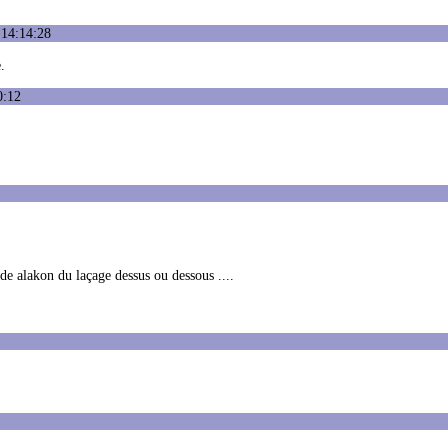
 14:14:28
.
0:12
ude alakon du laçage dessus ou dessous ....