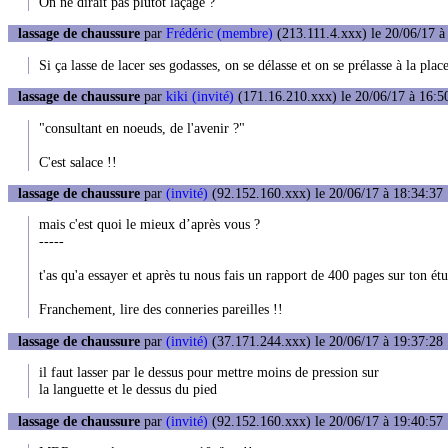
On ne dirait pas plutôt laçage ?
lassage de chaussure
par
Frédéric (membre)
(213.111.4.xxx) le 20/06/17 à
Si ça lasse de lacer ses godasses, on se délasse et on se prélasse à la place
lassage de chaussure
par
kiki (invité)
(171.16.210.xxx) le 20/06/17 à 16:5
"consultant en noeuds, de l'avenir ?"
C'est salace !!
lassage de chaussure
par
(invité)
(92.152.160.xxx) le 20/06/17 à 18:34:37
mais c'est quoi le mieux d’après vous ?
-----
t'as qu'a essayer et après tu nous fais un rapport de 400 pages sur ton ét
Franchement, lire des conneries pareilles !!
lassage de chaussure
par
(invité)
(37.171.244.xxx) le 20/06/17 à 19:37:28
il faut lasser par le dessus pour mettre moins de pression sur
la languette et le dessus du pied
lassage de chaussure
par
(invité)
(92.152.160.xxx) le 20/06/17 à 19:40:57