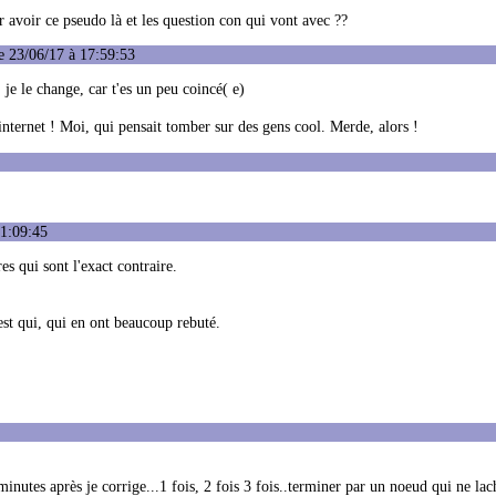
 avoir ce pseudo là et les question con qui vont avec ??
e 23/06/17 à 17:59:53
 je le change, car t'es un peu coincé( e)
ur internet ! Moi, qui pensait tomber sur des gens cool. Merde, alors !
21:09:45
s qui sont l'exact contraire.
est qui, qui en ont beaucoup rebuté.
minutes après je corrige...1 fois, 2 fois 3 fois..terminer par un noeud qui ne lac