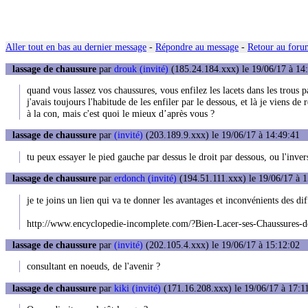
Aller tout en bas au dernier message
-
Répondre au message
-
Retour au forum
lassage de chaussure
par
drouk (invité)
(185.24.184.xxx) le 19/06/17 à 14
quand vous lassez vos chaussures, vous enfilez les lacets dans les trous p
j'avais toujours l'habitude de les enfiler par le dessous, et là je viens de 
à la con, mais c'est quoi le mieux d’après vous ?
lassage de chaussure
par
(invité)
(203.189.9.xxx) le 19/06/17 à 14:49:41
tu peux essayer le pied gauche par dessus le droit par dessous, ou l'inver
lassage de chaussure
par
erdonch (invité)
(194.51.111.xxx) le 19/06/17 à 
je te joins un lien qui va te donner les avantages et inconvénients des di
http://www.encyclopedie-incomplete.com/?Bien-Lacer-ses-Chaussures-d
lassage de chaussure
par
(invité)
(202.105.4.xxx) le 19/06/17 à 15:12:02
consultant en noeuds, de l'avenir ?
lassage de chaussure
par
kiki (invité)
(171.16.208.xxx) le 19/06/17 à 17:1