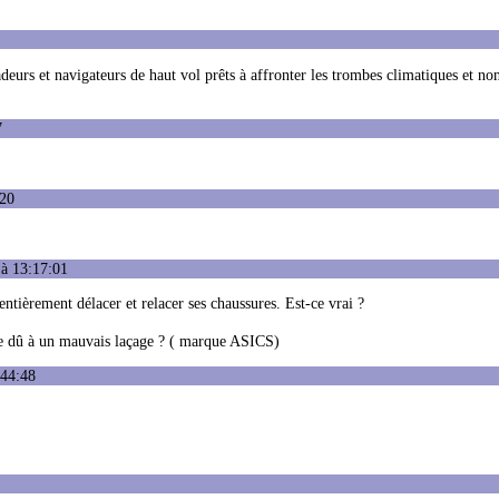
deurs et navigateurs de haut vol prêts à affronter les trombes climatiques et no
7
:20
 à 13:17:01
 entièrement délacer et relacer ses chaussures. Est-ce vrai ?
t-ce dû à un mauvais laçage ? ( marque ASICS)
:44:48