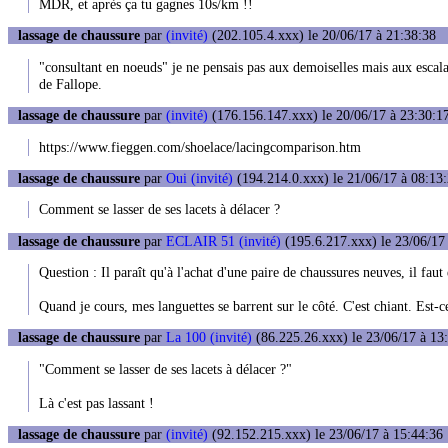
MDR, et après ça tu gagnes 10s/km !!
lassage de chaussure
par
(invité)
(202.105.4.xxx) le 20/06/17 à 21:38:38
"consultant en noeuds" je ne pensais pas aux demoiselles mais aux escala
de Fallope.
lassage de chaussure
par
(invité)
(176.156.147.xxx) le 20/06/17 à 23:30:1
https://www.fieggen.com/shoelace/lacingcomparison.htm
lassage de chaussure
par
Oui (invité)
(194.214.0.xxx) le 21/06/17 à 08:13
Comment se lasser de ses lacets à délacer ?
lassage de chaussure
par
ECLAIR 51 (invité)
(195.6.217.xxx) le 23/06/17
Question : Il paraît qu'à l'achat d'une paire de chaussures neuves, il faut
Quand je cours, mes languettes se barrent sur le côté. C'est chiant. Es
lassage de chaussure
par
La 100 (invité)
(86.225.26.xxx) le 23/06/17 à 13
"Comment se lasser de ses lacets à délacer ?"
Là c'est pas lassant !
lassage de chaussure
par
(invité)
(92.152.215.xxx) le 23/06/17 à 15:44:36