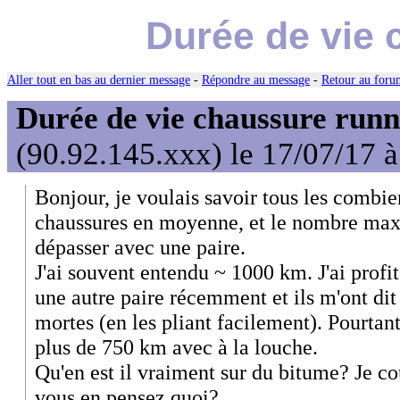
Durée de vie 
Aller tout en bas au dernier message
-
Répondre au message
-
Retour au forum
Durée de vie chaussure runn
(90.92.145.xxx) le 17/07/17 
Bonjour, je voulais savoir tous les combi
chaussures en moyenne, et le nombre ma
dépasser avec une paire.
J'ai souvent entendu ~ 1000 km. J'ai profi
une autre paire récemment et ils m'ont di
mortes (en les pliant facilement). Pourtant 
plus de 750 km avec à la louche.
Qu'en est il vraiment sur du bitume? Je c
vous en pensez quoi?