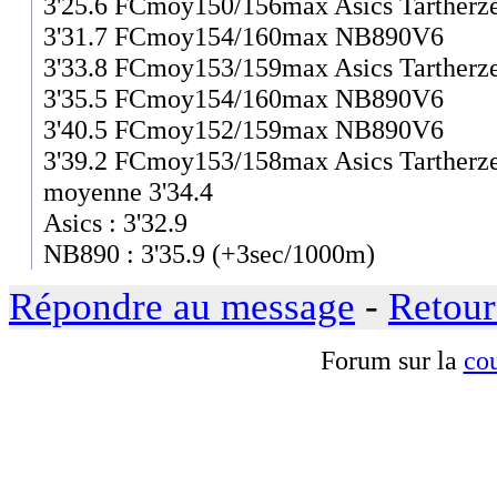
3'25.6 FCmoy150/156max Asics Tartherz
3'31.7 FCmoy154/160max NB890V6
3'33.8 FCmoy153/159max Asics Tartherz
3'35.5 FCmoy154/160max NB890V6
3'40.5 FCmoy152/159max NB890V6
3'39.2 FCmoy153/158max Asics Tartherz
moyenne 3'34.4
Asics : 3'32.9
NB890 : 3'35.9 (+3sec/1000m)
Répondre au message
-
Retour
Forum sur la
cou