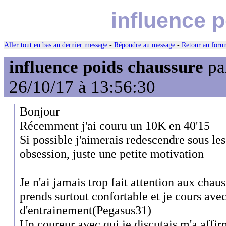
influence 
Aller tout en bas au dernier message
-
Répondre au message
-
Retour au forum
influence poids chaussure
pa
26/10/17 à 13:56:30
Bonjour
Récemment j'ai couru un 10K en 40'15
Si possible j'aimerais redescendre sous les
obsession, juste une petite motivation
Je n'ai jamais trop fait attention aux chauss
prends surtout confortable et je cours av
d'entrainement(Pegasus31)
Un coureur avec qui je discutais m'a aff