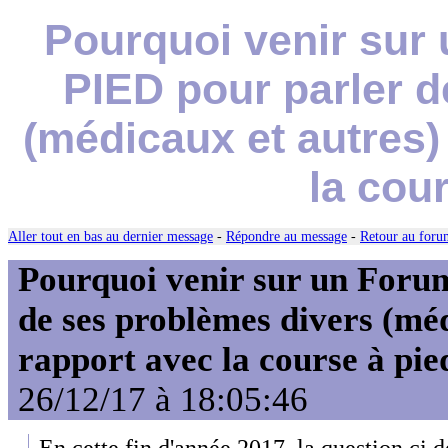
Pourquoi venir su
PIED pour parler d
(médicaux et autres)
la cou
Aller tout en bas au dernier message
-
Répondre au message
-
Retour au forum
Pourquoi venir sur un For
de ses problèmes divers (mé
rapport avec la course à pie
26/12/17 à 18:05:46
En cette fin d'année 2017, la question ci d