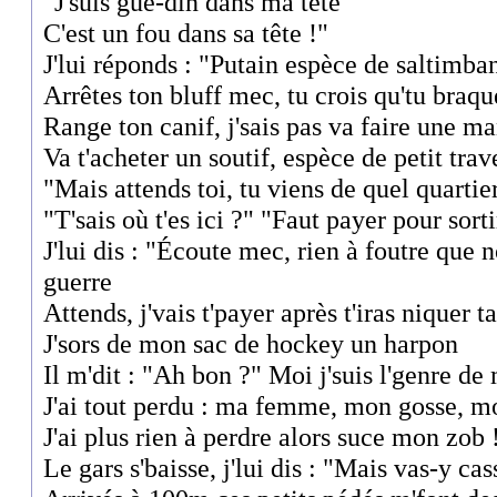
"J'suis gue-din dans ma tête
C'est un fou dans sa tête !"
J'lui réponds : "Putain espèce de saltimb
Arrêtes ton bluff mec, tu crois qu'tu braq
Range ton canif, j'sais pas va faire une ma
Va t'acheter un soutif, espèce de petit trav
"Mais attends toi, tu viens de quel quartie
"T'sais où t'es ici ?" "Faut payer pour sorti
J'lui dis : "Écoute mec, rien à foutre que n
guerre
Attends, j'vais t'payer après t'iras niquer t
J'sors de mon sac de hockey un harpon
Il m'dit : "Ah bon ?" Moi j'suis l'genre d
J'ai tout perdu : ma femme, mon gosse, m
J'ai plus rien à perdre alors suce mon zob 
Le gars s'baisse, j'lui dis : "Mais vas-y cas