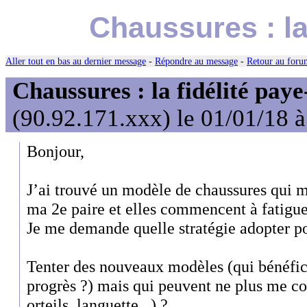
Chaussures : la 
Aller tout en bas au dernier message
-
Répondre au message
-
Retour au forum
Chaussures : la fidélité paye
(90.92.171.xxx) le 01/01/18 
Bonjour,
J’ai trouvé un modèle de chaussures qui me
ma 2e paire et elles commencent à fatigue
Je me demande quelle stratégie adopter po
Tenter des nouveaux modèles (qui bénéfic
progrès ?) mais qui peuvent ne plus me co
orteils, languette...) ?