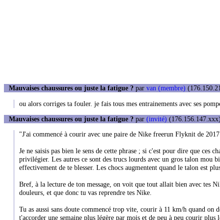
Mauvaises chaussures ou juste la fatigue ?
par
van (membre)
(176.150.21
ou alors corriges ta fouler. je fais tous mes entrainements avec ses pomp
Mauvaises chaussures ou juste la fatigue ?
par
(invité)
(176.156.147.xxx)
"J'ai commencé à courir avec une paire de Nike freerun Flyknit de 2017 q
Je ne saisis pas bien le sens de cette phrase ; si c'est pour dire que ces c
privilégier. Les autres ce sont des trucs lourds avec un gros talon mou 
effectivement de te blesser. Les chocs augmentent quand le talon est plus
Bref, à la lecture de ton message, on voit que tout allait bien avec tes Ni
douleurs, et que donc tu vas reprendre tes Nike.
Tu as aussi sans doute commencé trop vite, courir à 11 km/h quand on déb
t'accorder une semaine plus légère par mois et de peu à peu courir plus 