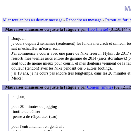
M
Aller tout en bas au dernier message
-
Répondre au message
-
Retour au forum
Mauvaises chaussures ou juste la fatigue ?
par
Tibo (invité)
(81.50.144.xx
Bonjour,
je cours depuis 2 semaines (seulement) les lundis mercredi et samedi, to
sait m'échauffer m'étirer etc..
J'ai commencé à courir avec une paire de Nike freerun Flyknit de 2017 qu
ressorti mes vieilles asics entrée de gamme de 2014 (asics stormhawk) pour
sont tout de même mieux pour courir, et mes douleurs viennent de la fati
douleur (tendon) avec les Nike pendant ces 6 autres footings..
j'ai 19 ans, je ne cours pas encore très longtemps, dans les 20 minutes e
Merci !
Mauvaises chaussures ou juste la fatigue ?
par
Conseil (invité)
(82.121.19
bonjour,
pour 20 minutes de jogging :
-inutile de t'étirer
-pense à de réhydrater (eau)
pour l'entrainement en général :