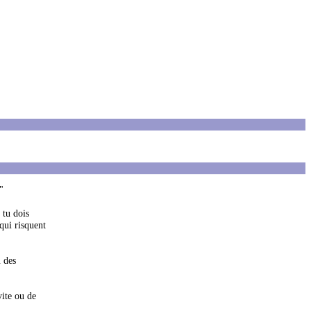
"
 tu dois
qui risquent
u des
vite ou de