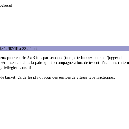
ogressif.
le 12/02/18 à 22:54:38
ieux pour courir 2 à 3 fois par semaine (tout juste bonnes pour le "jogger du
s sérieusement dans la paire qui t'accompagnera lors de tes entraînements (inter
privilégier l'amorti.
 de basket, garde les plutôt pour des séances de vitesse type fractionné..