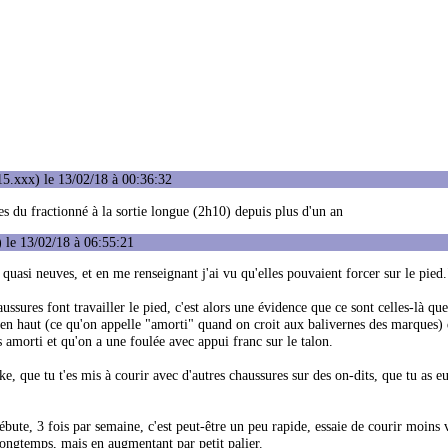
5.xxx) le 13/02/18 à 00:36:32
es du fractionné à la sortie longue (2h10) depuis plus d'un an
 le 13/02/18 à 06:55:21
uasi neuves, et en me renseignant j'ai vu qu'elles pouvaient forcer sur le pied.
haussures font travailler le pied, c'est alors une évidence que ce sont celles-là que
bien haut (ce qu'on appelle "amorti" quand on croit aux balivernes des marques) 
 amorti et qu'on a une foulée avec appui franc sur le talon.
ke, que tu t'es mis à courir avec d'autres chaussures sur des on-dits, que tu as e
ute, 3 fois par semaine, c'est peut-être un peu rapide, essaie de courir moins 
longtemps, mais en augmentant par petit palier.