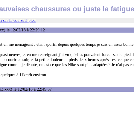
auvaises chaussures ou juste la fatigue
 sur la course à pied
x) le 12/02/18 à 22:29:12
ut en me ménageant ; étant sportif depuis quelques temps je suis en assez bonne
asi neuves, et en me renseignant j'ai vu qu'elles pouvaient forcer sur le pied. 
 courir ce soir, et là petite douleur au pieds deux heures après.. est ce que ce 
gue comme je débute, ou est ce que les Nike sont plus adaptées ? Je n'ai pas eu
t quelques à 11km/h environ..
3.xxx) le 12/02/18 à 22:49:37