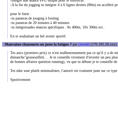
-intégre une séance PPG simple pour te renforcer.
-A la fin du jogging tu intégrer 4 à 6 lignes droites (80m) en accéléré pr
pour le futur :
-tu passeras de jooging à footing
-tu passeras de 20 minutes à 40 minutes
-tu intégrerasdes séances spécifiques : 8x 400m, 10x 300m ect..
En te souhaitant un bel avenir sportif.
Mauvaises chaussures ou juste la fatigue ?
par
(invité)
(176.185.28.xxx) 
Tes asics (premiers prix) ce n'est malheureusement pas ce qu'il y a de m
dimanche"grassouillet) ... Je te conseille vivement d'investir un peu plu
de bonnes affaires question running), vu que tu débute je te conseille de 
Tes nike sont plutôt minimalistes, l'amorti est vraiment juste sur ce type
Sportivement