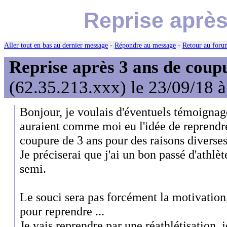
Reprise après
Aller tout en bas au dernier message
-
Répondre au message
-
Retour au forum
Reprise après 3 ans de coup
(62.35.213.xxx) le 23/09/18 
Bonjour, je voulais d'éventuels témoignag
auraient comme moi eu l'idée de reprendre
coupure de 3 ans pour des raisons diverses
Je préciserai que j'ai un bon passé d'athlèt
semi.
Le souci sera pas forcément la motivation,
pour reprendre ...
Je vais reprendre par une réathlétisation, 