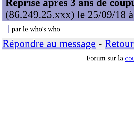
Reprise après 3 ans de coup
(86.249.25.xxx) le 25/09/18 
par le who's who
Répondre au message
-
Retour
Forum sur la
cou