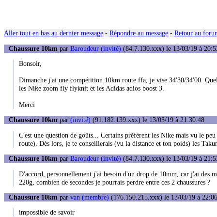
Aller tout en bas au dernier message
-
Répondre au message
-
Retour au forum
Chaussure 10km
par
Baroudeur (invité)
(84.7.130.xxx) le 13/03/19 à 20:5
Bonsoir,
Dimanche j'ai une compétition 10km route ffa, je vise 34'30/34'00. Que
les Nike zoom fly flyknit et les Adidas adios boost 3.
Merci
Chaussure 10km
par
(invité)
(91.182.139.xxx) le 13/03/19 à 21:30:48
C'est une question de goûts... Certains préfèrent les Nike mais vu le pe
route). Dès lors, je te conseillerais (vu la distance et ton poids) les Tak
Chaussure 10km
par
Baroudeur (invité)
(84.7.130.xxx) le 13/03/19 à 21:5
D'accord, personnellement j'ai besoin d'un drop de 10mm, car j'ai des ma
220g, combien de secondes je pourrais perdre entre ces 2 chaussures ?
Chaussure 10km
par
van (membre)
(176.150.215.xxx) le 13/03/19 à 22:0
impossible de savoir