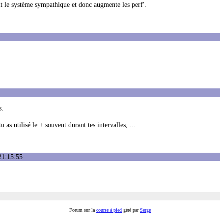
ent le système sympathique et donc augmente les perf'.
s.
 as utilisé le + souvent durant tes intervalles, ...
21:15:55
Forum sur la
course à pied
géré par
Serge