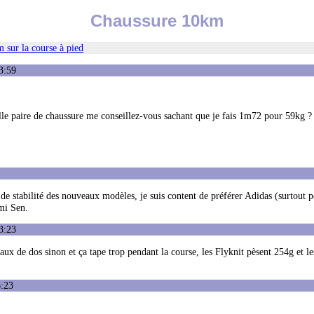
Chaussure 10km
 sur la course à pied
3:59
lle paire de chaussure me conseillez-vous sachant que je fais 1m72 pour 59kg ?
u de stabilité des nouveaux modèles, je suis content de préférer Adidas (surtout
umi Sen.
3:23
ux de dos sinon et ça tape trop pendant la course, les Flyknit pèsent 254g et l
6:23