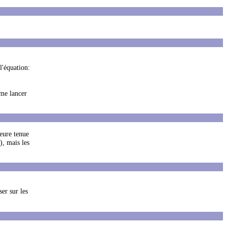
l'équation:
 me lancer
leure tenue
), mais les
er sur les