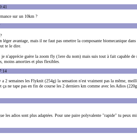
9:41
ormance sur un 10km ?
7
s?
un léger avantage, mais il ne faut pas omettre la composante biomecanique dans 
ut te le dire.
 je n'apprécie guère la zoom fly (1ere du nom) mais suis tout à fait capable de
 moins amorties et plus flexibles.
7:14
 y a 2 semaines les Flyknit (254g) la sensation n'est vraiment pas la même, meil
 et ça ne tape pas en fin de course les 2 derniers km comme avec les Adios (220g
que les adios sont plus adaptées. Pour une paire polyvalente "rapide" tu peux mis