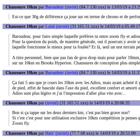
Chaussure 10km
par
Baroudeur (invité)
(84.7.130.xxx) le 13/03/19 à 23:2
Est-ce que 30g de différence ça joue sur en terme de chrono et de perf
Chaussure 10km
par
Lolal (invité)
(31.165.51.xxx) le 14/03/19 à 05:49:1
Baroudeur, pour faire simple laquelle préfères tu entre zoom fly et adio
Pour la question du poids, de manière générale, oui il pourrais y avoir 
laquelle fonctionne le mieux pour ta foulée? Et là, seul un test terrain pe
A titre personnel, bien que pas fan de gros drop mais pour parler 10mm,
sur un 10km en Brooks Hyperion. Chaussures de conception plus simples,
Chaussure 10km
par
Baroudeur (invité)
(84.7.130.xxx) le 14/03/19 à 11:3
Ça fait 5 ans que je cours les 10km avec les Adios, mais ayant acheté il
de pied, effet de bascule dans l'axe du pied, excellent confort et amorti
Adios sont plus légère et j'ai l'impression d'aller plus vite avec...
Chaussure 10km
par
(invité)
(31.165.51.xxx) le 14/03/19 à 20:06:35
Bon si ça tappe sur les deux derniers km, c'est pas bien grave non?
Si c'est c'est pour une utilisation exclusive 10km compétition je penses 
Zoom fly.
Chaussure 10km
par
Hatz' (invité)
(77.7.68.xxx) le 14/03/19 à 20:51:09