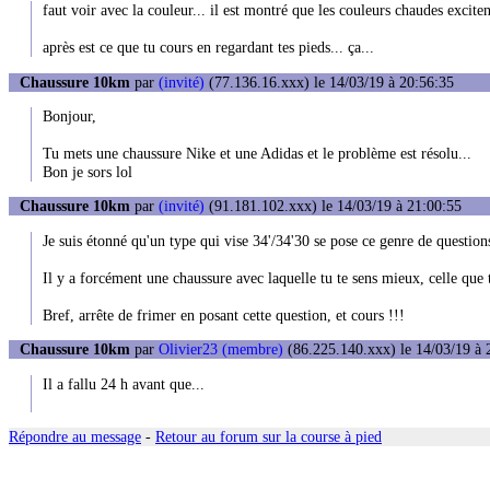
faut voir avec la couleur... il est montré que les couleurs chaudes excit
après est ce que tu cours en regardant tes pieds... ça...
Chaussure 10km
par
(invité)
(77.136.16.xxx) le 14/03/19 à 20:56:35
Bonjour,
Tu mets une chaussure Nike et une Adidas et le problème est résolu...
Bon je sors lol
Chaussure 10km
par
(invité)
(91.181.102.xxx) le 14/03/19 à 21:00:55
Je suis étonné qu'un type qui vise 34'/34'30 se pose ce genre de question
Il y a forcément une chaussure avec laquelle tu te sens mieux, celle que tu
Bref, arrête de frimer en posant cette question, et cours !!!
Chaussure 10km
par
Olivier23 (membre)
(86.225.140.xxx) le 14/03/19 à 
Il a fallu 24 h avant que...
Répondre au message
-
Retour au forum sur la course à pied