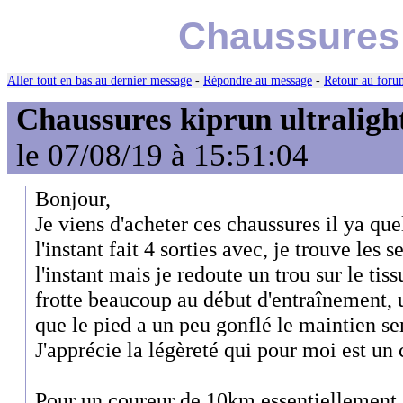
Chaussures 
Aller tout en bas au dernier message
-
Répondre au message
-
Retour au forum
Chaussures kiprun ultraligh
le 07/08/19 à 15:51:04
Bonjour,
Je viens d'acheter ces chaussures il ya quel
l'instant fait 4 sorties avec, je trouve les 
l'instant mais je redoute un trou sur le tis
frotte beaucoup au début d'entraînement, u
que le pied a un peu gonflé le maintien se
J'apprécie la légèreté qui pour moi est un
Pour un coureur de 10km essentiellement 