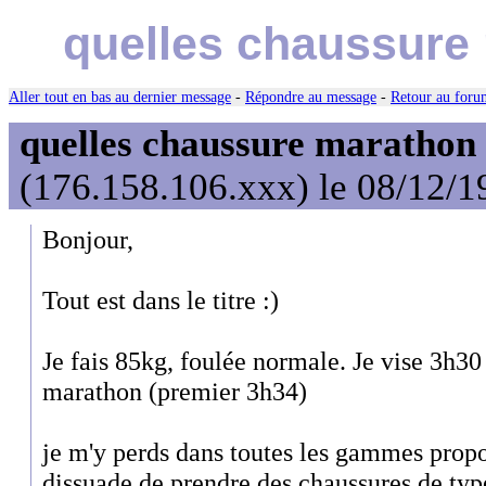
quelles chaussure
Aller tout en bas au dernier message
-
Répondre au message
-
Retour au forum
quelles chaussure marathon
(176.158.106.xxx) le 08/12/1
Bonjour,
Tout est dans le titre :)
Je fais 85kg, foulée normale. Je vise 3h3
marathon (premier 3h34)
je m'y perds dans toutes les gammes prop
dissuade de prendre des chaussures de type