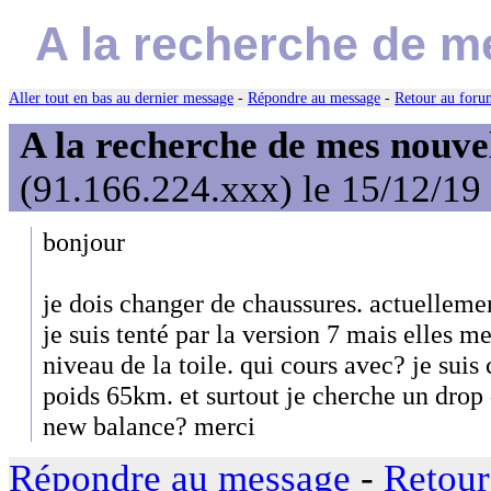
A la recherche de m
Aller tout en bas au dernier message
-
Répondre au message
-
Retour au forum
A la recherche de mes nouve
(91.166.224.xxx) le 15/12/19
bonjour
je dois changer de chaussures. actuelleme
je suis tenté par la version 7 mais elles me
niveau de la toile. qui cours avec? je sui
poids 65km. et surtout je cherche un drop d
new balance? merci
Répondre au message
-
Retour