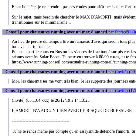
Etant honnête, je ne prendrai pas ces études pour affirmer haut et
Sur le sujet, mais besoin de chercher le MAX D'AMORTI, mais évidemment
transitionner sur le minimalisme...
Conseil pour chaussures running avec un max d'amorti
par
fabrice91 (i
Au lieu de perdre du temps à lire un ramassis d'avis qui seront tous plus 
ton avis par toi-même.
Pour ma part je cours en Boston les séances de fractionné sur piste et les
saisons avec les Solar Boost. Tu peux en trouver à 80/90 euros, tu te fe
https://www.running-conseil.com/actualite-running-conseil/running-conse
Conseil pour chaussures running avec un max d'amorti
par
(invité)
(90.
Moi, les charentaises me vont très bien. Je les supporte des journées enti
Conseil pour chaussures running avec un max d'amorti
par
(invité)
(176
(invité) (85.1.64.xxx) le 26/12/19 à 14:13:25
L'AMORTI N'A AUCUN LIEN AVEC LE RISQUE DE BLESSURE
--------------------------------------
Tu ne te rends même pas compte qu'en essayant de défendre l'amorti, tu