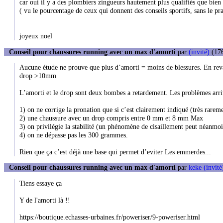
car oui il y a des plombiers zingueurs hautement plus qualifiés que bie
( vu le pourcentage de ceux qui donnent des conseils sportifs, sans le pra
joyeux noel
Conseil pour chaussures running avec un max d'amorti
par
(invité)
(176
Aucune étude ne prouve que plus d’amorti = moins de blessures. En reva
drop >10mm
L’amorti et le drop sont deux bombes a retardement. Les problèmes arrive
1) on ne corrige la pronation que si c’est clairement indiqué (très rarem
2) une chaussure avec un drop compris entre 0 mm et 8 mm Max
3) on privilégie la stabilité (un phénomène de cisaillement peut néanmo
4) on ne dépasse pas les 300 grammes.
Rien que ça c’est déjà une base qui permet d’eviter Les emmerdes...
Conseil pour chaussures running avec un max d'amorti
par
keke (invité
Tiens essaye ça
Y de l'amorti là !!
https://boutique.echasses-urbaines.fr/poweriser/9-poweriser.html