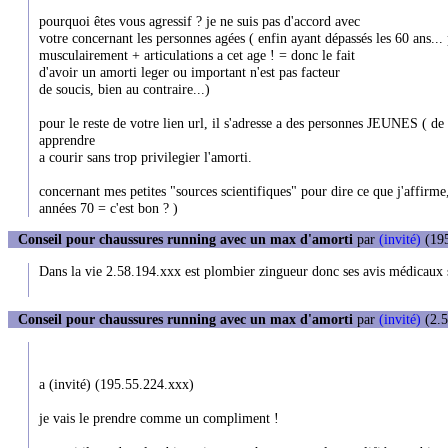
pourquoi êtes vous agressif ? je ne suis pas d'accord avec
votre concernant les personnes agées ( enfin ayant dépassés les 60 ans..
musculairement + articulations a cet age ! = donc le fait
d'avoir un amorti leger ou important n'est pas facteur
de soucis, bien au contraire...)
pour le reste de votre lien url, il s'adresse a des personnes JEUNES (
apprendre
a courir sans trop privilegier l'amorti.
concernant mes petites "sources scientifiques" pour dire ce que j'affirm
années 70 = c'est bon ? )
Conseil pour chaussures running avec un max d'amorti
par
(invité)
(195
Dans la vie 2.58.194.xxx est plombier zingueur donc ses avis médicaux 
Conseil pour chaussures running avec un max d'amorti
par
(invité)
(2.5
a (invité) (195.55.224.xxx)
je vais le prendre comme un compliment !