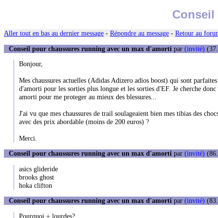
Conseil
Aller tout en bas au dernier message
-
Répondre au message
-
Retour au forum
Conseil pour chaussures running avec un max d'amorti
par
(invité)
(37.
Bonjour,
Mes chaussures actuelles (Adidas Adizero adios boost) qui sont parfaites
d'amorti pour les sorties plus longue et les sorties d'EF. Je cherche don
amorti pour me proteger au mieux des blessures...
J'ai vu que mes chaussures de trail soulageaient bien mes tibias des choc
avec des prix abordable (moins de 200 euros) ?
Merci.
Conseil pour chaussures running avec un max d'amorti
par
(invité)
(86.
asics glideride
brooks ghost
hoka clifton
Conseil pour chaussures running avec un max d'amorti
par
(invité)
(83.
Pourquoi + lourdes?