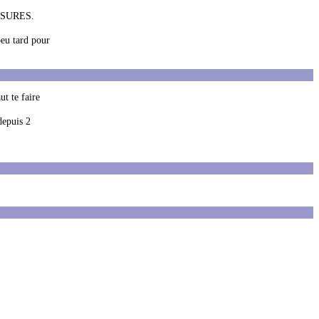
ESSURES.
peu tard pour
ut te faire
depuis 2