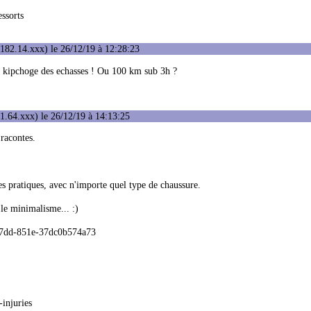
ssorts
182.14.xxx) le 26/12/19 à 12:28:23
le kipchoge des echasses ! Ou 100 km sub 3h ?
1.64.xxx) le 26/12/19 à 14:13:25
 racontes.
es pratiques, avec n'importe quel type de chaussure.
 le minimalisme... :)
-47dd-851e-37dc0b574a73
injuries