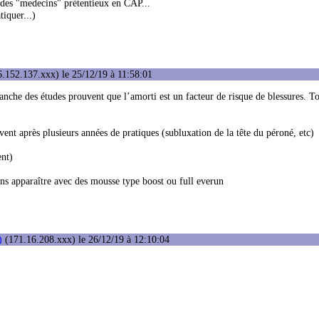
n des "medecins" prétentieux en CAP...
tiquer...)
.152.137.xxx) le 25/12/19 à 11:58:01
nche des études prouvent que l’amorti est un facteur de risque de blessures. 
nt après plusieurs années de pratiques (subluxation de la tête du péroné, etc)
ent)
ins apparaître avec des mousse type boost ou full everun
)
(171.16.208.xxx) le 26/12/19 à 12:10:04