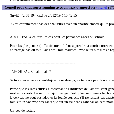
Conseil pour chaussures running avec un max d'amorti
par
(invité)
(176
(invité) (2.58.194.xxx) le 24/12/19 à 15:42:55
"C'est certainement pas des chaussures avec un énorme amorti qui te pro
ARCHI FAUX en tous les cas pour les personnes agées ou seniors !
Pour les plus jeunes ( effectivement il faut apprendre a courir correcte
ne partage pas du tout l'avis des "minimalistes" avec leurs blessures a rep
---------------------------------------------------
"ARCHI FAUX", ah ouais ?
Si tu as des sources scientifiques pour dire ça, ne te prive pas de nous 
Parce que les rares études s'intéressant à l'influence de l'amorti vont gé
sont importants. Le seul truc qui change, c'est qu'on sent moins le choc 
le cerveau ne peut pas adopter la foulée correcte s'il ne ressent pas ex
fort sur un sac avec des gants que sur un mur sans gant car on sent moin
Un peu de lecture :