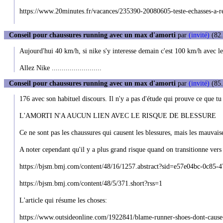
https://www.20minutes.fr/vacances/235390-20080605-teste-echasses-a-re
Conseil pour chaussures running avec un max d'amorti
par
(invité)
(82.
Aujourd'hui 40 km/h, si nike s'y interesse demain c'est 100 km/h avec 
Allez Nike .........................
Conseil pour chaussures running avec un max d'amorti
par
(invité)
(85.
176 avec son habituel discours. Il n'y a pas d'étude qui prouve ce que tu
L'AMORTI N'A AUCUN LIEN AVEC LE RISQUE DE BLESSURE
Ce ne sont pas les chaussures qui causent les blessures, mais les mauvais
A noter cependant qu'il y a plus grand risque quand on transitionne vers
https://bjsm.bmj.com/content/48/16/1257.abstract?sid=e57e04bc-0c85
https://bjsm.bmj.com/content/48/5/371.short?rss=1
L'article qui résume les choses:
https://www.outsideonline.com/1922841/blame-runner-shoes-dont-cause-