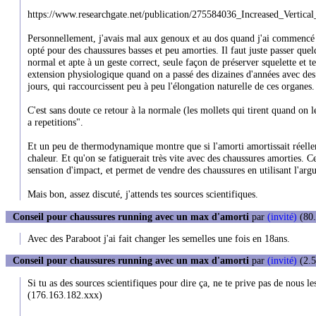
https://www.researchgate.net/publication/275584036_Increased_Verti
Personnellement, j'avais mal aux genoux et au dos quand j'ai commencé à
opté pour des chaussures basses et peu amorties. Il faut juste passer que
normal et apte à un geste correct, seule façon de préserver squelette et t
extension physiologique quand on a passé des dizaines d'années avec des c
jours, qui raccourcissent peu à peu l'élongation naturelle de ces organes.
C'est sans doute ce retour à la normale (les mollets qui tirent quand on l
a repetitions".
Et un peu de thermodynamique montre que si l'amorti amortissait réellem
chaleur. Et qu'on se fatiguerait très vite avec des chaussures amorties. Ce 
sensation d'impact, et permet de vendre des chaussures en utilisant l'arg
Mais bon, assez discuté, j'attends tes sources scientifiques.
Conseil pour chaussures running avec un max d'amorti
par
(invité)
(80.
Avec des Paraboot j'ai fait changer les semelles une fois en 18ans.
Conseil pour chaussures running avec un max d'amorti
par
(invité)
(2.5
Si tu as des sources scientifiques pour dire ça, ne te prive pas de nous 
(176.163.182.xxx)