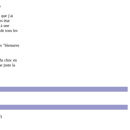
s
que j'ai
s état
 à une
de tous les
s "blessures
 du choc en
e juste la
é)