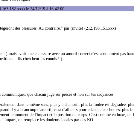
.163.182.xxx) le 24/12/19 à 16:42:00
tégeront des blessures. Au contraire." par (invité) (212.198.151.xxx)
ment ) mais avoir une chaussure avec un amorti correct n'est absolument pas hand
etitions = ils cherchent les ennuis ! )
les communiquer, que chacun juge sur pièces et non sur tes croyances.
néralement dans le même sens, plus y a d'amorti, plus la foulée est dégradée, plu
quand il y a beaucoup d'amorti, c'est d'ailleurs pour cela que ce choc est plus i
actement le moment de l'impact et la position du corps. C'est comme en boxe, on 
s l'impact, on remplace les douleurs locales par des KO.