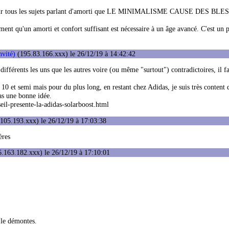
 fort sur tous les sujets parlant d'amorti que LE MINIMALISME CAUSE DES BL
 qu'un amorti et confort suffisant est nécessaire à un âge avancé. C'est un 
nvité)
(195.83.166.xxx) le 26/12/19 à 14:42:42
différents les uns que les autres voire (ou même "surtout") contradictoires, il fa
 10 et semi mais pour du plus long, en restant chez Adidas, je suis très content 
ras une bonne idée.
il-presente-la-adidas-solarboost.html
105.193.xxx) le 26/12/19 à 17:03:38
ères
.163.182.xxx) le 26/12/19 à 17:10:01
 le démontes.