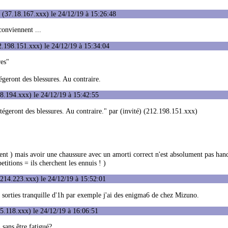
(37.18.167.xxx) le 24/12/19 à 15:26:48
conviennent ...
.198.151.xxx) le 24/12/19 à 15:34:04
res"
geront des blessures. Au contraire.
8.194.xxx) le 24/12/19 à 15:42:55
tégeront des blessures. Au contraire." par (invité) (212.198.151.xxx)
ment ) mais avoir une chaussure avec un amorti correct n'est absolument pas hand
etitions = ils cherchent les ennuis ! )
214.223.xxx) le 24/12/19 à 15:52:01
sorties tranquille d'1h par exemple j'ai des enigma6 de chez Mizuno.
5.118.xxx) le 24/12/19 à 16:06:51
sans être fatigué?