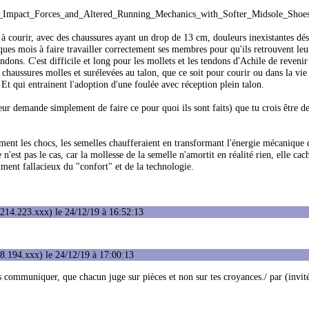
cal_Impact_Forces_and_Altered_Running_Mechanics_with_Softer_Midsole_Shoe
 courir, avec des chaussures ayant un drop de 13 cm, douleurs inexistantes dés 
lques mois à faire travailler correctement ses membres pour qu'ils retrouvent leur
endons. C'est difficile et long pour les mollets et les tendons d'Achile de revenir
haussures molles et surélevées au talon, que ce soit pour courir ou dans la vie 
 Et qui entrainent l'adoption d'une foulée avec réception plein talon.
eur demande simplement de faire ce pour quoi ils sont faits) que tu crois être de
ent les chocs, les semelles chaufferaient en transformant l'énergie mécanique
n'est pas le cas, car la mollesse de la semelle n'amortit en réalité rien, elle cach
ument fallacieux du "confort" et de la technologie.
214.223.xxx) le 24/12/19 à 16:52:13
8.194.xxx) le 24/12/19 à 17:00:13
les communiquer, que chacun juge sur pièces et non sur tes croyances./ par (invit