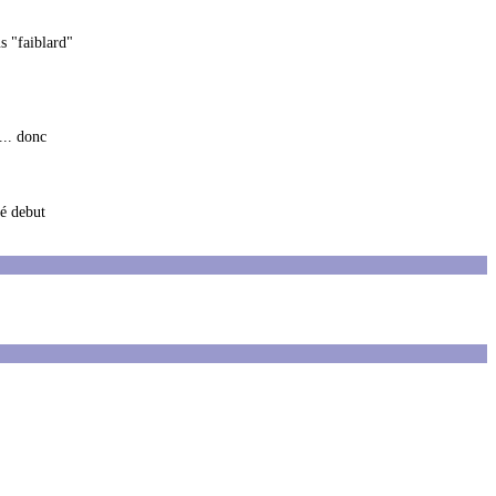
s "faiblard"
... donc
té debut