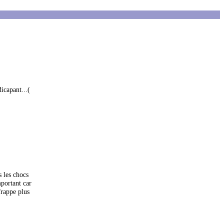
icapant...(
s les chocs
mportant car
frappe plus