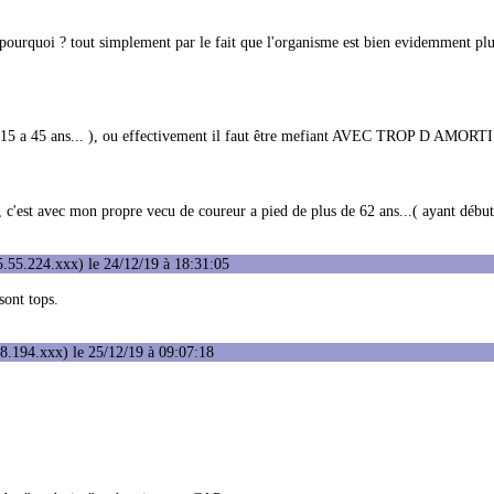
. pourquoi ? tout simplement par le fait que l'organisme est bien evidemment plu
 de 15 a 45 ans... ), ou effectivement il faut être mefiant AVEC TROP D AMORTI
e, c'est avec mon propre vecu de coureur a pied de plus de 62 ans...( ayant débu
.55.224.xxx) le 24/12/19 à 18:31:05
sont tops.
8.194.xxx) le 25/12/19 à 09:07:18