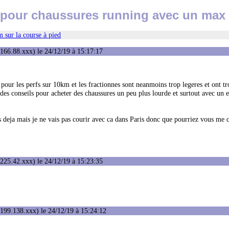
 pour chaussures running avec un max 
 sur la course à pied
166.88.xxx) le 24/12/19 à 15:17:17
 pour les perfs sur 10km et les fractionnes sont neanmoins trop legeres et ont t
c des conseils pour acheter des chaussures un peu plus lourde et surtout avec un e
s deja mais je ne vais pas courir avec ca dans Paris donc que pourriez vous me c
225.42.xxx) le 24/12/19 à 15:23:35
199.138.xxx) le 24/12/19 à 15:24:12