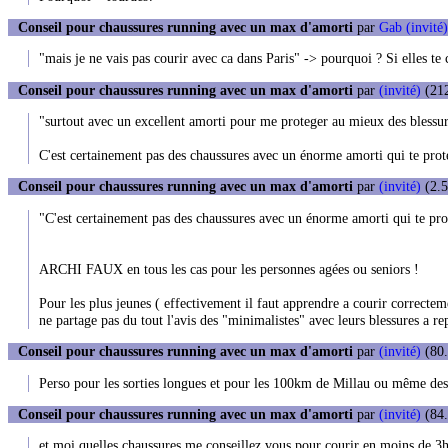
Conseil pour chaussures running avec un max d'amorti
par
Gab (invité)
"mais je ne vais pas courir avec ca dans Paris" -> pourquoi ? Si elles te 
Conseil pour chaussures running avec un max d'amorti
par
(invité)
(212
"surtout avec un excellent amorti pour me proteger au mieux des blessu
C'est certainement pas des chaussures avec un énorme amorti qui te proté
Conseil pour chaussures running avec un max d'amorti
par
(invité)
(2.5
"C'est certainement pas des chaussures avec un énorme amorti qui te pro
ARCHI FAUX en tous les cas pour les personnes agées ou seniors !
Pour les plus jeunes ( effectivement il faut apprendre a courir correcte
ne partage pas du tout l'avis des "minimalistes" avec leurs blessures a rep
Conseil pour chaussures running avec un max d'amorti
par
(invité)
(80.
Perso pour les sorties longues et pour les 100km de Millau ou même des 
Conseil pour chaussures running avec un max d'amorti
par
(invité)
(84.
et moi quelles chaussures me conseillez vous pour courir en moins de 3h 